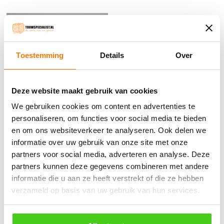
Toestemming
Details
Over
Deze website maakt gebruik van cookies
We gebruiken cookies om content en advertenties te
personaliseren, om functies voor social media te bieden
en om ons websiteverkeer te analyseren. Ook delen we
20MM Wit Koord (per
20MM Zwart Koord (per
informatie over uw gebruik van onze site met onze
meter)
meter)
partners voor social media, adverteren en analyse. Deze
partners kunnen deze gegevens combineren met andere
€
4.24
incl. BTW
€
3.39
incl. BTW
informatie die u aan ze heeft verstrekt of die ze hebben
verzameld op basis van uw gebruik van hun services.
Bestel nu
Bestel nu