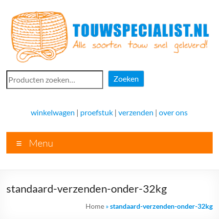
Ga
naar
de
inhoud
Touwspecialist.nl
Zoeken
Zoeken
Touwspecialist.nl,
het
winkelwagen
|
proefstuk
|
verzenden
|
over ons
adres
voor
Menu
vele
soorten
touw
en
standaard-verzenden-onder-32kg
goed
advies!
Home
»
standaard-verzenden-onder-32kg