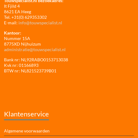
Touwspecialist.nl bezoekadres:
It Fjild 4
8621 EA Heeg
Tel. +31(0) 629353302
E-mail:
info@touwspecialist.nl
Kantoor:
Nummer 15A
8775XD Nijhuizum
administratie@touwspecialist.nl
Bank nr: NL92RABO0153713038
Kvk nr: 01166893
BTW nr: NL821523739B01
Klantenservice
Algemene voorwaarden