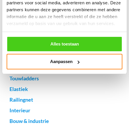
partners voor social media, adverteren en analyse. Deze
Hennep
partners kunnen deze gegevens combineren met andere
Katoen
informatie die u aan ze heeft verstrekt of die ze hebben
verzameld op basis van uw gebruik van hun services.
Sisal
Jute
Alles toestaan
Classic Look
Hempex
Aanpassen
Watersport
Touwladders
Elastiek
Railingnet
Interieur
Bouw & industrie