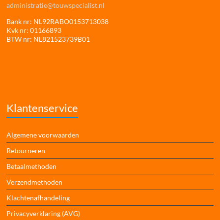
administratie@touwspecialist.nl
Bank nr: NL92RABO0153713038
Kvk nr: 01166893
BTW nr: NL821523739B01
Klantenservice
Algemene voorwaarden
Retourneren
Betaalmethoden
Verzendmethoden
Klachtenafhandeling
Privacyverklaring (AVG)