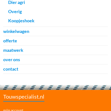
Dier agri
Overig
Koopjeshoek
winkelwagen
offerte
maatwerk
over ons
contact
Touwspecialist.nl
mijn account