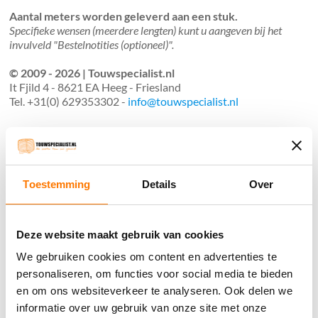
Aantal meters worden geleverd aan een stuk.
Specifieke wensen (meerdere lengten) kunt u aangeven bij het
invulveld "Bestelnotities (optioneel)".
© 2009 - 2026 | Touwspecialist.nl
It Fjild 4 - 8621 EA Heeg - Friesland
Tel. +31(0) 629353302 -
info@touwspecialist.nl
home
touw
Toestemming
Details
Over
Gekleurd koord
Polypropyleen
Deze website maakt gebruik van cookies
Manilla
We gebruiken cookies om content en advertenties te
Nylon
personaliseren, om functies voor social media te bieden
en om ons websiteverkeer te analyseren. Ook delen we
Polyester
informatie over uw gebruik van onze site met onze