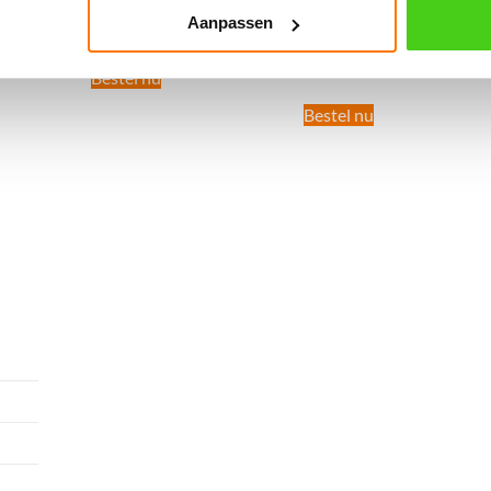
Aanpassen
(per meter bestelbaar)
€
21.00
incl. BTW
€
1.05
incl. BTW
Bestel nu
Bestel nu