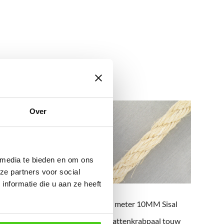
Over
 media te bieden en om ons
ze partners voor social
nformatie die u aan ze heeft
220 meter 12MM sisal
1 meter 10MM Sisal
kattenkrabpalen touw
kattenkrabpaal touw