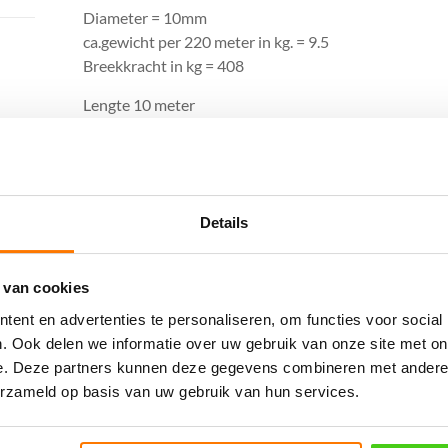
Diameter = 10mm
ca.gewicht per 220 meter in kg. = 9.5
Breekkracht in kg = 408
Lengte 10 meter
Gerelateerde producten
Details
 van cookies
ent en advertenties te personaliseren, om functies voor social
. Ook delen we informatie over uw gebruik van onze site met on
e. Deze partners kunnen deze gegevens combineren met andere i
erzameld op basis van uw gebruik van hun services.
20 meter 12MM sisal
1 meter 12MM sisal
kattenkrabpalen touw
kattenkrabpalen touw