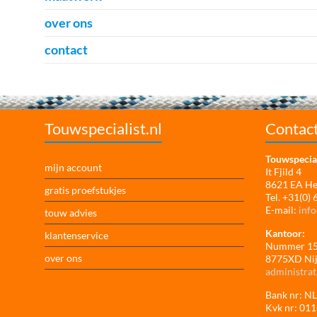
over ons
contact
Touwspecialist.nl
Contac
Touwspecial
mijn account
It Fjild 4
8621 EA H
gratis proefstukjes
Tel. +31(0)
E-mail:
info
touw advies
Kantoor:
klantenservice
Nummer 1
over ons
8775XD Ni
administrat
Bank nr: 
Kvk nr: 01