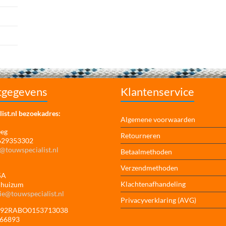
tgegevens
Klantenservice
ist.nl bezoekadres:
Algemene voorwaarden
eeg
Retourneren
 629353302
@touwspecialist.nl
Betaalmethoden
Verzendmethoden
5A
Klachtenafhandeling
jhuizum
ie@touwspecialist.nl
Privacyverklaring (AVG)
NL92RABO0153713038
166893