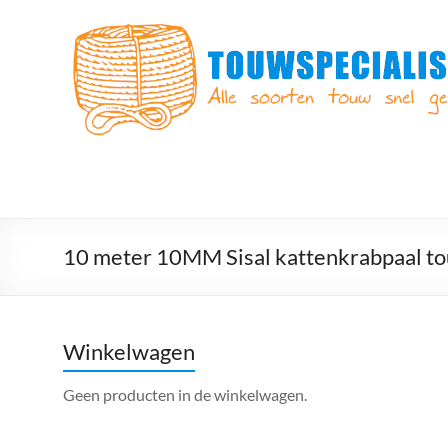
Ga
naar
Touwspecialist.nl
de
inhoud
Touwspecialist.nl,
het
adres
voor
vele
soorten
touw
en
10 meter 10MM Sisal kattenkrabpaal t
goed
advies!
Winkelwagen
Geen producten in de winkelwagen.