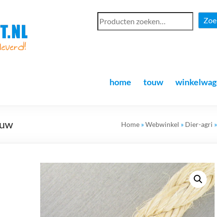
Zoe
home
touw
winkelwag
ouw
Home
»
Webwinkel
»
Dier-agri