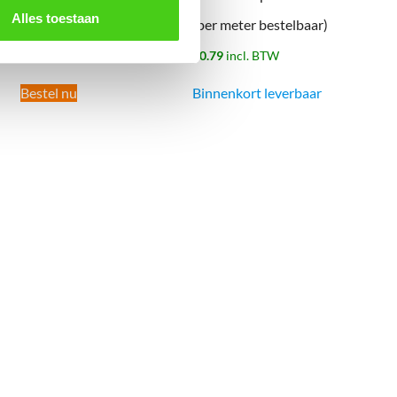
Alles toestaan
(per tros)
(per meter bestelbaar)
€
139.00
incl. BTW
€
0.79
incl. BTW
Bestel nu
Binnenkort leverbaar