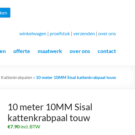
Zoeken
ken
winkelwagen
|
proefstuk
|
verzenden
|
over ons
en
offerte
maatwerk
over ons
contact
»
Kattenkrabpalen
»
10 meter 10MM Sisal kattenkrabpaal touw
10 meter 10MM Sisal
kattenkrabpaal touw
€
7.90
incl. BTW