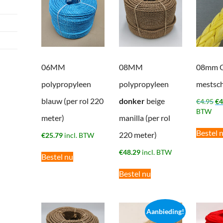
06MM
08MM
08mm Q
polypropyleen
polypropyleen
mestsch
blauw (per rol 220
donker
beige
Oo
€
4.95
€
4
pr
BTW
meter)
manilla (per rol
wa
€4
Bestel 
220 meter)
€
25.79
incl. BTW
€
48.29
incl. BTW
Bestel nu
Bestel nu
Aanbieding!