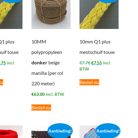
1 plus
10MM
10mm Q1 plus
uif touw
polypropyleen
mestschuif touw
donker
beige
rspronkelijke
Huidige
Oorspronkelijke
Huidige
.75
incl.
€
7.78
€
7.55
incl.
ijs
prijs
prijs
prijs
BTW
manilla (per rol
s:
is:
was:
is:
.95.
€4.75.
€7.78.
€7.55.
nu
Bestel nu
220 meter)
€
63.00
incl. BTW
Bestel nu
Aanbieding!
Aanbieding!