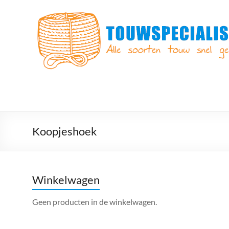
Ga
naar
Touwspecialist.nl
de
inhoud
Touwspecialist.nl,
het
adres
voor
vele
soorten
touw
en
Koopjeshoek
goed
advies!
Winkelwagen
Geen producten in de winkelwagen.