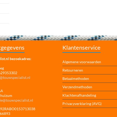
tgegevens
Klantenservice
ist.nl bezoekadres:
Algemene voorwaarden
eeg
Retourneren
 629353302
@touwspecialist.nl
Betaalmethoden
Verzendmethoden
5A
Klachtenafhandeling
jhuizum
ie@touwspecialist.nl
Privacyverklaring (AVG)
NL92RABO0153713038
166893