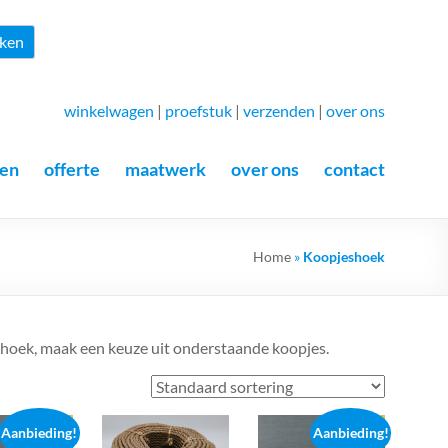
Zoeken
ken
winkelwagen
|
proefstuk
|
verzenden
|
over ons
en
offerte
maatwerk
over ons
contact
Home
»
Koopjeshoek
hoek, maak een keuze uit onderstaande koopjes.
Aanbieding!
Aanbieding!