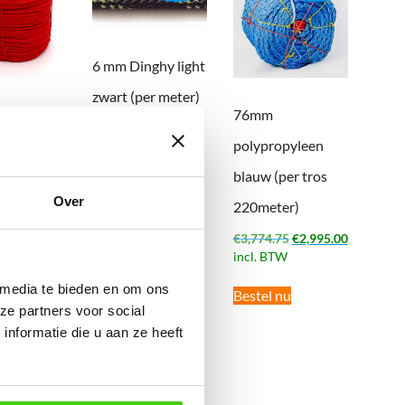
6 mm Dinghy light
zwart (per meter)
ood Koord
76mm
Oorspronkelijke
Huidige
€
1.40
€
1.20
incl.
 200
polypropyleen
prijs
prijs
BTW
was:
is:
blauw (per tros
€1.40.
€1.20.
Bestel nu
Over
220meter)
ncl. BTW
Oorspronkelijke
Huidige
€
3,774.75
€
2,995.00
nu
prijs
prijs
incl. BTW
was:
is:
 media te bieden en om ons
€3,774.75.
€2,995.00
Bestel nu
ze partners voor social
nformatie die u aan ze heeft
Aanbieding!