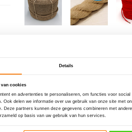
12MM
32MM Hempex 3
3MM R
polypropyleen
strengs geslagen
(per rol
donker
beige
(per meter)
meter)
Details
manilla (per rol
Oorspronkelijke
Huidige
€
17.15
€
16.95
incl.
€
33.60
i
prijs
prijs
BTW
220 meter)
was:
is:
Bestel 
 van cookies
€17.15.
€16.95.
Bestel nu
€
89.25
incl. BTW
ent en advertenties te personaliseren, om functies voor social
Bestel nu
. Ook delen we informatie over uw gebruik van onze site met on
e. Deze partners kunnen deze gegevens combineren met andere i
erzameld op basis van uw gebruik van hun services.
Aanbieding!
Aanbieding!