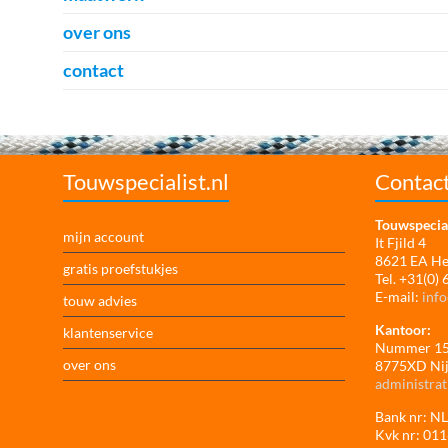
over ons
contact
Touwspecialist.nl
Contac
Touwspecial
mijn account
It Fjild 4
8621 EA H
gratis proefstukjes
Tel. +31(0)
E-mail:
info
touw advies
Kantoor:
klantenservice
Nummer 1
over ons
8775XD Ni
administrat
Bank nr: 
Kvk nr: 01