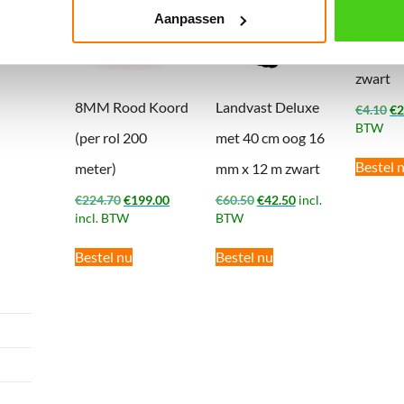
Aanpassen
Orion 
zwart
8MM Rood Koord
Landvast Deluxe
Oo
€
4.10
€
2
pr
BTW
(per rol 200
met 40 cm oog 16
wa
€4
Bestel 
meter)
mm x 12 m zwart
Oorspronkelijke
Huidige
Oorspronkelijke
Huidige
€
224.70
€
199.00
€
60.50
€
42.50
incl.
prijs
prijs
prijs
prijs
incl. BTW
BTW
was:
is:
was:
is:
€224.70.
€199.00.
€60.50.
€42.50.
Bestel nu
Bestel nu