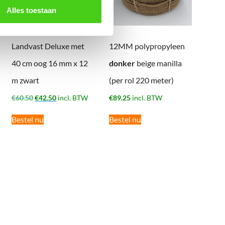
Alles toestaan
Landvast Deluxe met
12MM polypropyleen
40 cm oog 16 mm x 12
donker
beige manilla
m zwart
(per rol 220 meter)
Oorspronkelijke
Huidige
€
60.50
€
42.50
incl. BTW
€
89.25
incl. BTW
prijs
prijs
was:
is:
Bestel nu
Bestel nu
€60.50.
€42.50.