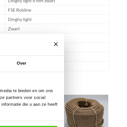
Dinghy light 6 mm zwart
FSE Robline
Dinghy light
Zwart
6
500
16.4
Over
Polypropyleen
 media te bieden en om ons
ze partners voor social
Aanbieding!
nformatie die u aan ze heeft