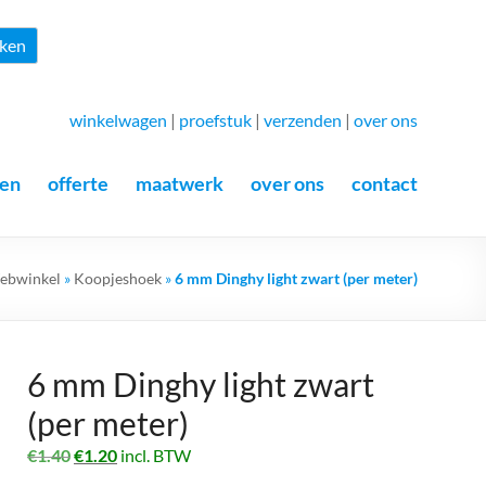
Zoeken
ken
winkelwagen
|
proefstuk
|
verzenden
|
over ons
en
offerte
maatwerk
over ons
contact
ebwinkel
»
Koopjeshoek
»
6 mm Dinghy light zwart (per meter)
6 mm Dinghy light zwart
(per meter)
Oorspronkelijke
Huidige
€
1.40
€
1.20
incl. BTW
prijs
prijs