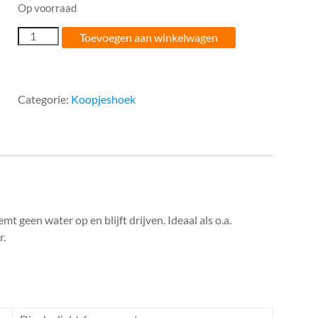
Op voorraad
was:
is:
€1.40.
€1.20.
6
Toevoegen aan winkelwagen
mm
Dinghy
light
zwart
Categorie:
Koopjeshoek
(per
meter)
aantal
mt geen water op en blijft drijven. Ideaal als o.a.
r.