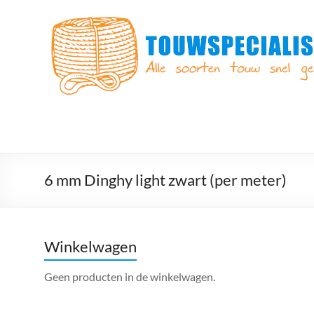
Ga
naar
Touwspecialist.nl
de
inhoud
Touwspecialist.nl,
het
adres
voor
vele
soorten
touw
en
6 mm Dinghy light zwart (per meter)
goed
advies!
Winkelwagen
Geen producten in de winkelwagen.