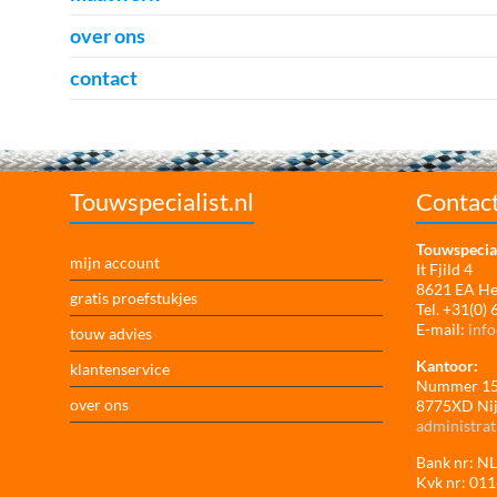
over ons
contact
Touwspecialist.nl
Contac
Touwspecial
mijn account
It Fjild 4
8621 EA H
gratis proefstukjes
Tel. +31(0)
E-mail:
info
touw advies
Kantoor:
klantenservice
Nummer 1
over ons
8775XD Ni
administrat
Bank nr: 
Kvk nr: 01