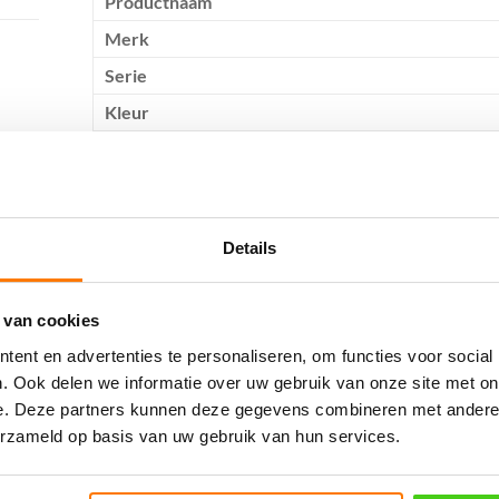
Productnaam
Merk
Serie
Kleur
Diameter mm
Breeksterkte Kg
Gewicht per meter gram
Details
Materiaal kern
 van cookies
Gerelateerde producten
ent en advertenties te personaliseren, om functies voor social
. Ook delen we informatie over uw gebruik van onze site met on
Aanbieding!
Aanbieding!
e. Deze partners kunnen deze gegevens combineren met andere i
erzameld op basis van uw gebruik van hun services.