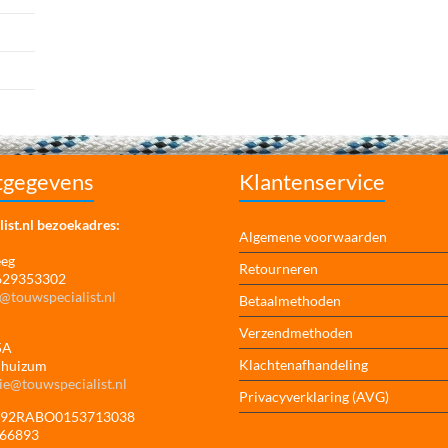
tgegevens
Klantenservice
ist.nl bezoekadres:
Algemene voorwaarden
eeg
Retourneren
 629353302
@touwspecialist.nl
Betaalmethoden
Verzendmethoden
5A
Klachtenafhandeling
jhuizum
ie@touwspecialist.nl
Privacyverklaring (AVG)
NL92RABO0153713038
166893