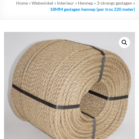
Home
»
Webwinkel
»
Interieur
»
Hennep
»
3-strengs geslagen
»
18MM geslagen hennep (per tros 220 meter)