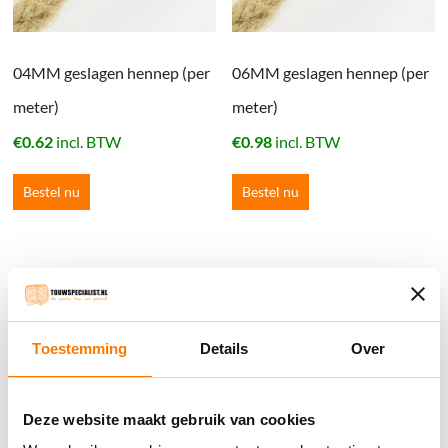
04MM geslagen hennep (per
06MM geslagen hennep (per
meter)
meter)
€
0.62
incl. BTW
€
0.98
incl. BTW
Bestel nu
Bestel nu
Winkelwagen
Geen producten in de winkelwagen.
Toestemming
Details
Over
֍ Groot aanbod & scherpe prijzen!
Deze website maakt gebruik van cookies
֍ Deskundig advies en gratis proefstukjes.