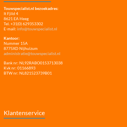
Touwspecialist.nl bezoekadres:
It Fjild 4
8621 EA Heeg
Tel. +31(0) 629353302
E-mail:
info@touwspecialist.nl
Kantoor:
Nummer 15A
8775XD Nijhuizum
administratie@touwspecialist.nl
Bank nr: NL92RABO0153713038
Kvk nr: 01166893
BTW nr: NL821523739B01
Klantenservice