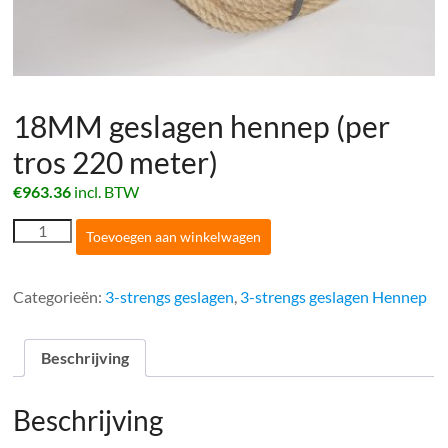
18MM geslagen hennep (per
tros 220 meter)
€
963.36
incl. BTW
18MM
Toevoegen aan winkelwagen
geslagen
hennep
(per
Categorieën:
3-strengs geslagen
,
3-strengs geslagen Hennep
tros
220
meter)
Beschrijving
aantal
Beschrijving