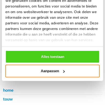
We gebruiken cookies om content en advertenties te
֍ Verzending in Nederland, België en Duitsland.
personaliseren, om functies voor social media te bieden
en om ons websiteverkeer te analyseren. Ook delen we
informatie over uw gebruik van onze site met onze
partners voor social media, adverteren en analyse. Deze
partners kunnen deze gegevens combineren met andere
Verzendkosten €5,45, boven €70,- gratis verstuurd
informatie die u aan ze heeft verstrekt of die ze hebben
(* gewicht onder 32kg). Binnen 24 uur verstuurd.
verzameld op basis van uw gebruik van hun services.
Aantal meters worden geleverd aan een stuk.
Specifieke wensen (meerdere lengten) kunt u aangeven bij het
invulveld "Bestelnotities (optioneel)".
Alles toestaan
© 2009 - 2026 | Touwspecialist.nl
It Fjild 4 - 8621 EA Heeg - Friesland
Aanpassen
Tel. +31(0) 629353302 -
info@touwspecialist.nl
home
touw