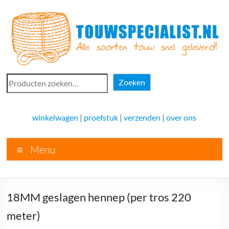
Ga
naar
de
inhoud
Touwspecialist.nl
Zoeken
Zoeken
Touwspecialist.nl,
het
winkelwagen
|
proefstuk
|
verzenden
|
over ons
adres
voor
Menu
vele
soorten
touw
en
18MM geslagen hennep (per tros 220
goed
advies!
meter)