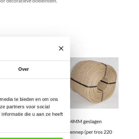
oor decoratieve doeleinden.
Over
 media te bieden en om ons
ze partners voor social
nformatie die u aan ze heeft
08MM geslagen
14MM geslagen
hennep (per tros 220
hennep (per tros 220