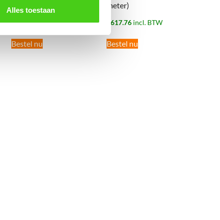
meter)
meter)
Alles toestaan
€
217.44
incl. BTW
€
617.76
incl. BTW
Bestel nu
Bestel nu