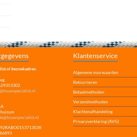
tgegevens
Klantenservice
ist.nl bezoekadres:
Algemene voorwaarden
eeg
Retourneren
 629353302
@touwspecialist.nl
Betaalmethoden
Verzendmethoden
5A
Klachtenafhandeling
jhuizum
ie@touwspecialist.nl
Privacyverklaring (AVG)
NL92RABO0153713038
166893