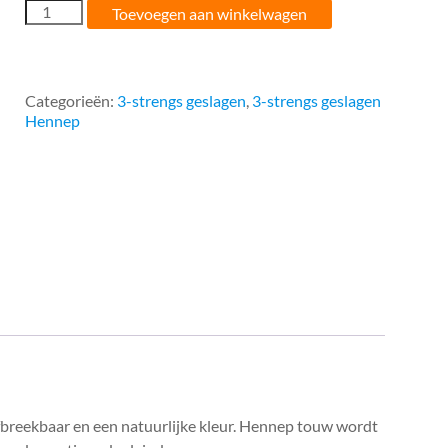
30MM
Toevoegen aan winkelwagen
geslagen
hennep
(per
meter)
Categorieën:
3-strengs geslagen
,
3-strengs geslagen
aantal
Hennep
breekbaar en een natuurlijke kleur. Hennep touw wordt