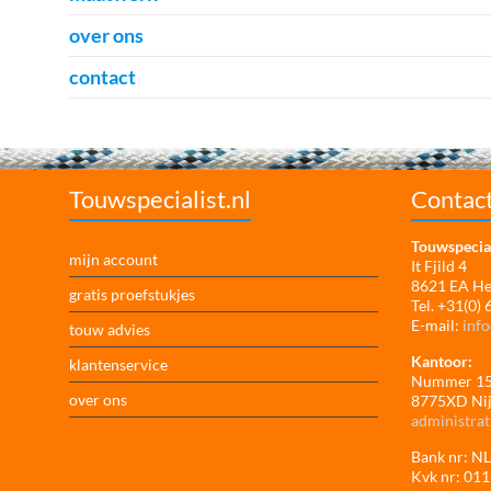
over ons
contact
Touwspecialist.nl
Contac
Touwspecial
mijn account
It Fjild 4
8621 EA H
gratis proefstukjes
Tel. +31(0)
E-mail:
info
touw advies
Kantoor:
klantenservice
Nummer 1
over ons
8775XD Ni
administrat
Bank nr: 
Kvk nr: 01