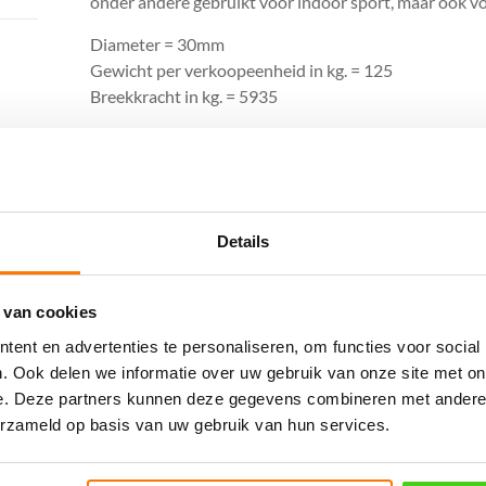
onder andere gebruikt voor indoor sport, maar ook v
Diameter = 30mm
Gewicht per verkoopeenheid in kg. = 125
Breekkracht in kg. = 5935
Gerelateerde producten
Details
 van cookies
ent en advertenties te personaliseren, om functies voor social
. Ook delen we informatie over uw gebruik van onze site met on
e. Deze partners kunnen deze gegevens combineren met andere i
04MM geslagen
26MM geslagen
erzameld op basis van uw gebruik van hun services.
hennep (per tros 220
hennep (per meter)