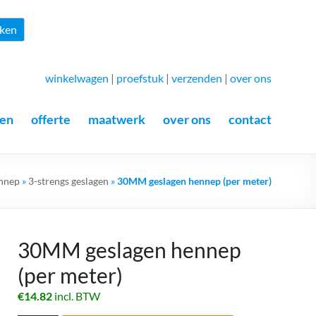
Zoeken
ken
winkelwagen
|
proefstuk
|
verzenden
|
over ons
en
offerte
maatwerk
over ons
contact
nnep
»
3-strengs geslagen
»
30MM geslagen hennep (per meter)
30MM geslagen hennep
(per meter)
€
14.82
incl. BTW