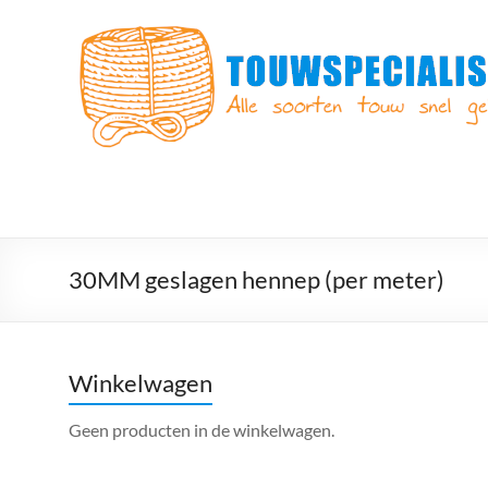
Ga
naar
Touwspecialist.nl
de
inhoud
Touwspecialist.nl,
het
adres
voor
vele
soorten
touw
en
30MM geslagen hennep (per meter)
goed
advies!
Winkelwagen
Geen producten in de winkelwagen.