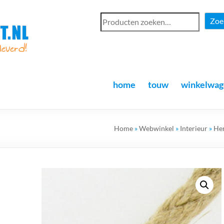
Zoe
home
touw
winkelwag
Home
»
Webwinkel
»
Interieur
»
He