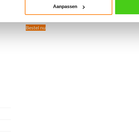
meter)
€
11.95
incl. BTW
Aanpassen
€
89.00
incl. BTW
Bestel nu
Bestel nu