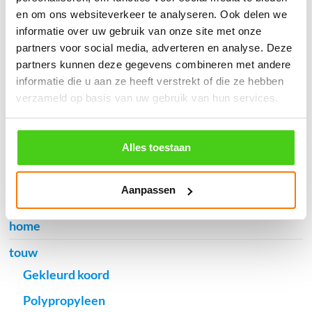
en om ons websiteverkeer te analyseren. Ook delen we
informatie over uw gebruik van onze site met onze
partners voor social media, adverteren en analyse. Deze
Verzendkosten €5,45, boven €70,- gratis verstuurd
partners kunnen deze gegevens combineren met andere
(* gewicht onder 32kg). Binnen 24 uur verstuurd.
informatie die u aan ze heeft verstrekt of die ze hebben
Aantal meters worden geleverd aan een stuk.
verzameld op basis van uw gebruik van hun services.
Specifieke wensen (meerdere lengten) kunt u aangeven bij het
invulveld "Bestelnotities (optioneel)".
Alles toestaan
© 2009 - 2026 | Touwspecialist.nl
It Fjild 4 - 8621 EA Heeg - Friesland
Tel. +31(0) 629353302 -
info@touwspecialist.nl
Aanpassen
home
touw
Gekleurd koord
Polypropyleen