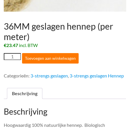
36MM geslagen hennep (per
meter)
€
23.47
incl. BTW
36MM
Toevoegen aan winkelwagen
geslagen
hennep
(per
Categorieën:
3-strengs geslagen
,
3-strengs geslagen Hennep
meter)
aantal
Beschrijving
Beschrijving
Hoogwaardig 100% natuurlijke hennep. Biologisch