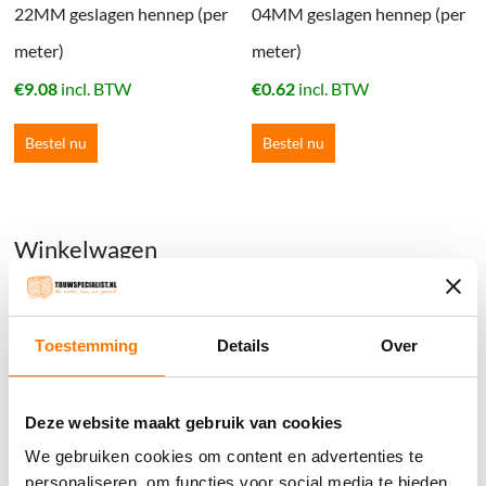
22MM geslagen hennep (per
04MM geslagen hennep (per
meter)
meter)
€
9.08
incl. BTW
€
0.62
incl. BTW
Bestel nu
Bestel nu
Winkelwagen
Geen producten in de winkelwagen.
Toestemming
Details
Over
֍ Groot aanbod & scherpe prijzen!
֍ Deskundig advies en gratis proefstukjes.
Deze website maakt gebruik van cookies
֍ Verzending in Nederland, België en Duitsland.
We gebruiken cookies om content en advertenties te
personaliseren, om functies voor social media te bieden