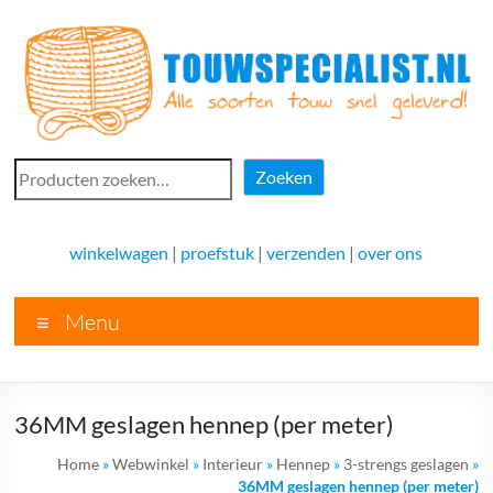
Ga
naar
de
inhoud
Touwspecialist.nl
Zoeken
Zoeken
Touwspecialist.nl,
het
winkelwagen
|
proefstuk
|
verzenden
|
over ons
adres
voor
Menu
vele
soorten
touw
en
36MM geslagen hennep (per meter)
goed
advies!
Home
»
Webwinkel
»
Interieur
»
Hennep
»
3-strengs geslagen
»
36MM geslagen hennep (per meter)