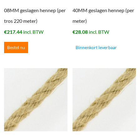
08MM geslagen hennep (per
40MM geslagen hennep (per
tros 220 meter)
meter)
€
217.44
incl. BTW
€
28.08
incl. BTW
Bestel nu
Binnenkort leverbaar