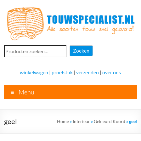
Ga
naar
de
inhoud
Touwspecialist.nl
Zoeken
Zoeken
Touwspecialist.nl,
het
winkelwagen
|
proefstuk
|
verzenden
|
over ons
adres
voor
Menu
vele
soorten
touw
en
geel
Home
»
Interieur
»
Gekleurd Koord
»
geel
goed
advies!