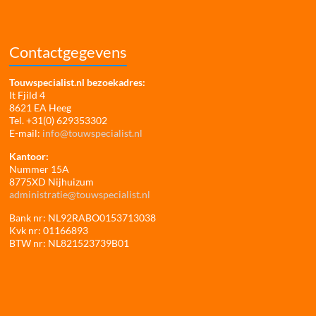
Contactgegevens
Touwspecialist.nl bezoekadres:
It Fjild 4
8621 EA Heeg
Tel. +31(0) 629353302
E-mail:
info@touwspecialist.nl
Kantoor:
Nummer 15A
8775XD Nijhuizum
administratie@touwspecialist.nl
Bank nr: NL92RABO0153713038
Kvk nr: 01166893
BTW nr: NL821523739B01