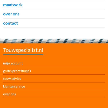
maatwerk
over ons
contact
Touwspecialist.nl
mijn account
gratis proefstukjes
touw advies
klantenservice
over ons