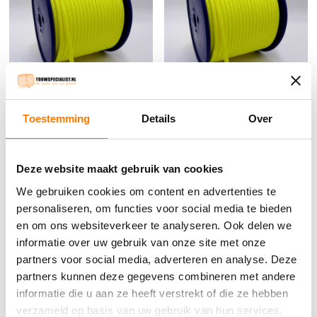
Toestemming
Details
Over
8 MM Geel koord (per meter)
8 MM Geel koord (per rol
170meter)
€
1.23
incl. BTW
Deze website maakt gebruik van cookies
€
208.95
incl. BTW
Bestel nu
We gebruiken cookies om content en advertenties te
personaliseren, om functies voor social media te bieden
Bestel nu
en om ons websiteverkeer te analyseren. Ook delen we
informatie over uw gebruik van onze site met onze
partners voor social media, adverteren en analyse. Deze
partners kunnen deze gegevens combineren met andere
informatie die u aan ze heeft verstrekt of die ze hebben
verzameld op basis van uw gebruik van hun services.