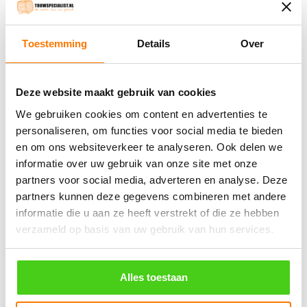
€
0.14
incl. BTW
€
34.65
incl. BTW
Toestemming
Details
Over
Bestel nu
Bestel nu
Deze website maakt gebruik van cookies
Winkelwagen
We gebruiken cookies om content en advertenties te
personaliseren, om functies voor social media te bieden
Geen producten in de winkelwagen.
en om ons websiteverkeer te analyseren. Ook delen we
informatie over uw gebruik van onze site met onze
partners voor social media, adverteren en analyse. Deze
֍ Groot aanbod & scherpe prijzen!
partners kunnen deze gegevens combineren met andere
֍ Deskundig advies en gratis proefstukjes.
informatie die u aan ze heeft verstrekt of die ze hebben
verzameld op basis van uw gebruik van hun services.
֍ Verzending in Nederland, België en Duitsland.
Alles toestaan