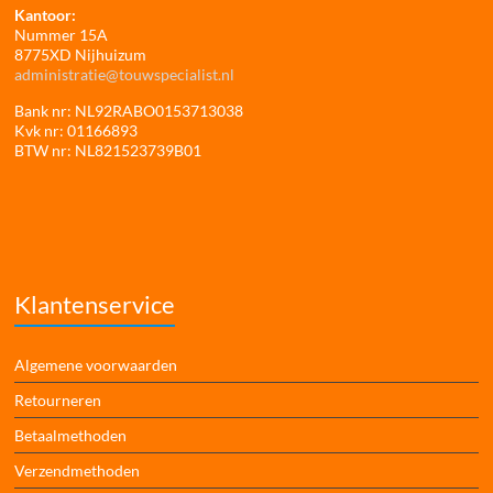
Kantoor:
Nummer 15A
8775XD Nijhuizum
administratie@touwspecialist.nl
Bank nr: NL92RABO0153713038
Kvk nr: 01166893
BTW nr: NL821523739B01
Klantenservice
Algemene voorwaarden
Retourneren
Betaalmethoden
Verzendmethoden