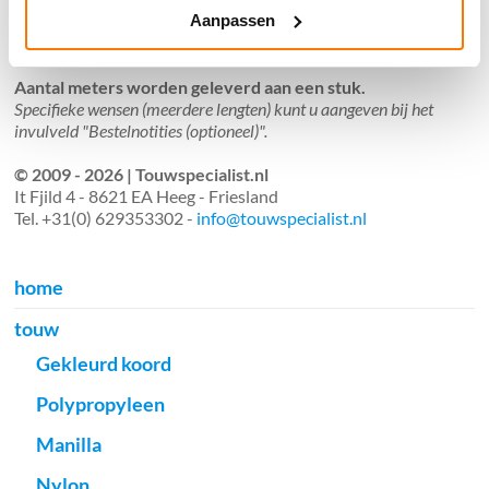
Aanpassen
Verzendkosten €5,45, boven €70,- gratis verstuurd
(* gewicht onder 32kg). Binnen 24 uur verstuurd.
Aantal meters worden geleverd aan een stuk.
Specifieke wensen (meerdere lengten) kunt u aangeven bij het
invulveld "Bestelnotities (optioneel)".
© 2009 - 2026 | Touwspecialist.nl
It Fjild 4 - 8621 EA Heeg - Friesland
Tel. +31(0) 629353302 -
info@touwspecialist.nl
home
touw
Gekleurd koord
Polypropyleen
Manilla
Nylon