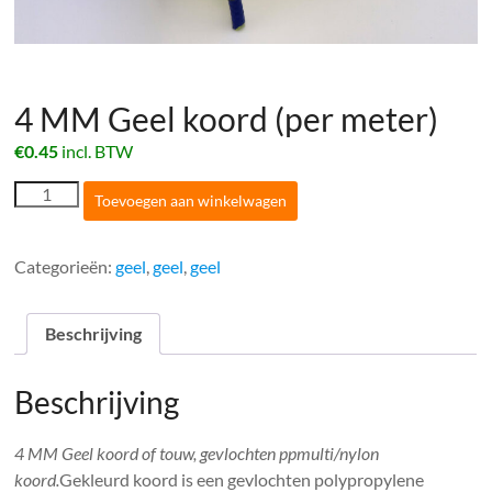
4 MM Geel koord (per meter)
€
0.45
incl. BTW
4
Toevoegen aan winkelwagen
MM
Geel
koord
Categorieën:
geel
,
geel
,
geel
(per
meter)
aantal
Beschrijving
Beschrijving
4 MM Geel koord of touw, gevlochten ppmulti/nylon
koord.
Gekleurd koord is een gevlochten polypropylene