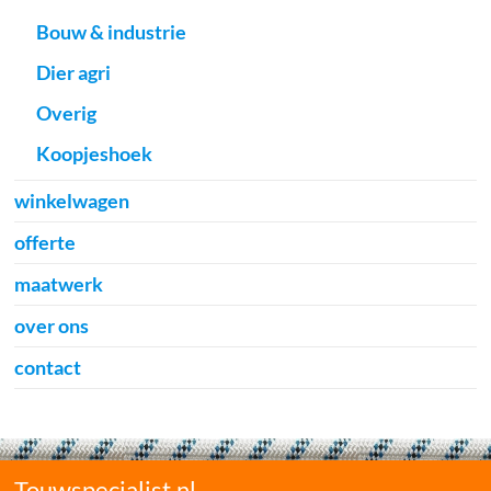
Bouw & industrie
Dier agri
Overig
Koopjeshoek
winkelwagen
offerte
maatwerk
over ons
contact
Touwspecialist.nl