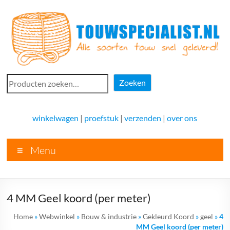
Ga
naar
de
inhoud
Touwspecialist.nl
Zoeken
Zoeken
Touwspecialist.nl,
het
winkelwagen
|
proefstuk
|
verzenden
|
over ons
adres
voor
Menu
vele
soorten
touw
en
4 MM Geel koord (per meter)
goed
advies!
Home
»
Webwinkel
»
Bouw & industrie
»
Gekleurd Koord
»
geel
»
4
MM Geel koord (per meter)