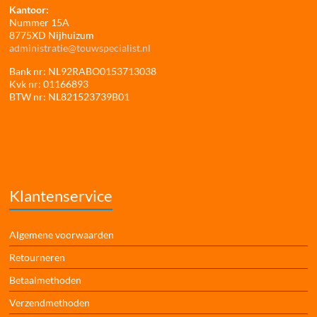
Kantoor:
Nummer 15A
8775XD Nijhuizum
administratie@touwspecialist.nl
Bank nr: NL92RABO0153713038
Kvk nr: 01166893
BTW nr: NL821523739B01
Klantenservice
Algemene voorwaarden
Retourneren
Betaalmethoden
Verzendmethoden