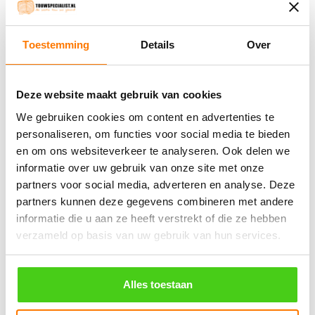
€
208.95
incl. BTW
€
224.70
incl. BTW
Toestemming
Details
Over
Bestel nu
Binnenkort leverbaar
Deze website maakt gebruik van cookies
Winkelwagen
We gebruiken cookies om content en advertenties te
personaliseren, om functies voor social media te bieden
Geen producten in de winkelwagen.
en om ons websiteverkeer te analyseren. Ook delen we
informatie over uw gebruik van onze site met onze
partners voor social media, adverteren en analyse. Deze
֍ Groot aanbod & scherpe prijzen!
partners kunnen deze gegevens combineren met andere
֍ Deskundig advies en gratis proefstukjes.
informatie die u aan ze heeft verstrekt of die ze hebben
verzameld op basis van uw gebruik van hun services.
֍ Verzending in Nederland, België en Duitsland.
Alles toestaan