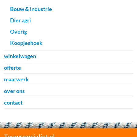
Bouw & industrie
Dier agri
Overig
Koopjeshoek
winkelwagen
offerte
maatwerk
over ons
contact
Touwspecialist.nl