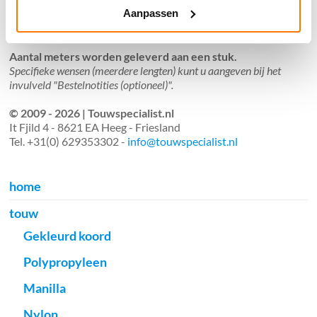
Aanpassen
Verzendkosten €5,45, boven €70,- gratis verstuurd
(* gewicht onder 32kg). Binnen 24 uur verstuurd.
Aantal meters worden geleverd aan een stuk.
Specifieke wensen (meerdere lengten) kunt u aangeven bij het
invulveld "Bestelnotities (optioneel)".
© 2009 - 2026 | Touwspecialist.nl
It Fjild 4 - 8621 EA Heeg - Friesland
Tel. +31(0) 629353302 -
info@touwspecialist.nl
home
touw
Gekleurd koord
Polypropyleen
Manilla
Nylon