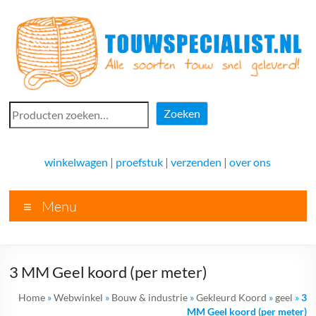
Ga
naar
de
inhoud
Touwspecialist.nl
Zoeken
Zoeken
Touwspecialist.nl,
het
winkelwagen
|
proefstuk
|
verzenden
|
over ons
adres
voor
Menu
vele
soorten
touw
en
3 MM Geel koord (per meter)
goed
advies!
Home
»
Webwinkel
»
Bouw & industrie
»
Gekleurd Koord
»
geel
»
3
MM Geel koord (per meter)