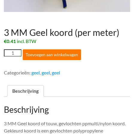
3 MM Geel koord (per meter)
€
0.41
incl. BTW
3
Toevoegen aan winkelwagen
MM
Geel
koord
Categorieën:
geel
,
geel
,
geel
(per
meter)
aantal
Beschrijving
Beschrijving
3 MM Geel koord of touw, gevlochten ppmulti/nylon koord.
Gekleurd koord is een gevlochten polypropylene