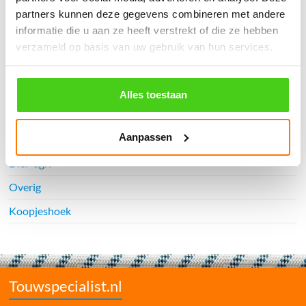
partners kunnen deze gegevens combineren met andere
Watersport
informatie die u aan ze heeft verstrekt of die ze hebben
Touwladders
verzameld op basis van uw gebruik van hun services.
Elastiek
Railingnet
Alles toestaan
Interieur
Aanpassen
Bouw & industrie
Dier-agri
Overig
Koopjeshoek
Touwspecialist.nl