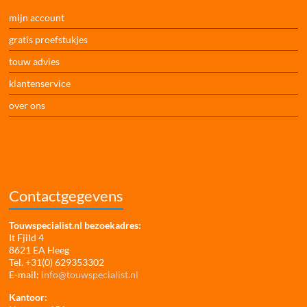
mijn account
gratis proefstukjes
touw advies
klantenservice
over ons
Contactgegevens
Touwspecialist.nl bezoekadres:
It Fjild 4
8621 EA Heeg
Tel. +31(0) 629353302
E-mail:
info@touwspecialist.nl
Kantoor: