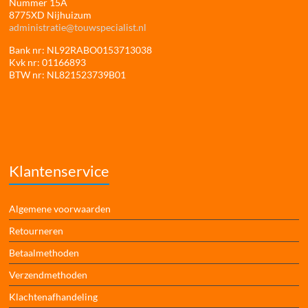
Nummer 15A
8775XD Nijhuizum
administratie@touwspecialist.nl
Bank nr: NL92RABO0153713038
Kvk nr: 01166893
BTW nr: NL821523739B01
Klantenservice
Algemene voorwaarden
Retourneren
Betaalmethoden
Verzendmethoden
Klachtenafhandeling