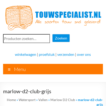
Ga
naar
de
inhoud
Touwspecialist.nl
Zoeken
Zoeken
Touwspecialist.nl,
het
winkelwagen
|
proefstuk
|
verzenden
|
over ons
adres
voor
Menu
vele
soorten
touw
en
marlow-d2-club-grijs
goed
advies!
Home
»
Watersport
»
Vallen
»
Marlow D2 Club
»
marlow-d2-club-
grijs