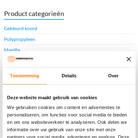
Product categorieën
Gekleurd koord
Polypropyleen
Manilla
Nylon
Polyester
Toestemming
Details
Over
Hennep
Katoen
Deze website maakt gebruik van cookies
Sisal
We gebruiken cookies om content en advertenties te
Jute
personaliseren, om functies voor social media te bieden
en om ons websiteverkeer te analyseren. Ook delen we
Classic look
informatie over uw gebruik van onze site met onze
Hempex
partners voor social media, adverteren en analyse. Deze