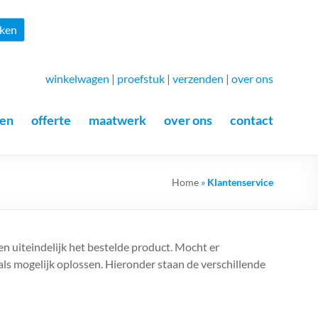
Zoeken
ken
winkelwagen
|
proefstuk
|
verzenden
|
over ons
en
offerte
maatwerk
over ons
contact
Home
»
Klantenservice
en uiteindelijk het bestelde product. Mocht er
als mogelijk oplossen. Hieronder staan de verschillende