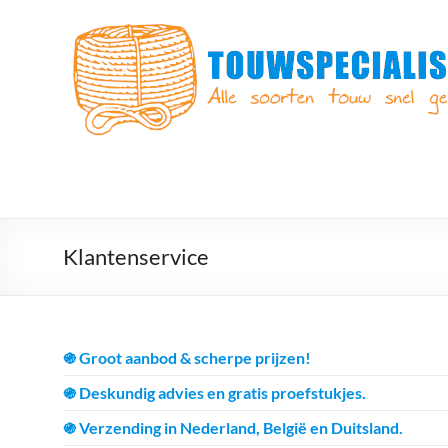
Ga
naar
Touwspecialist.nl
de
inhoud
Touwspecialist.nl,
het
adres
voor
vele
soorten
touw
en
Klantenservice
goed
advies!
֍ Groot aanbod & scherpe prijzen!
֍ Deskundig advies en gratis proefstukjes.
֍ Verzending in Nederland, België en Duitsland.