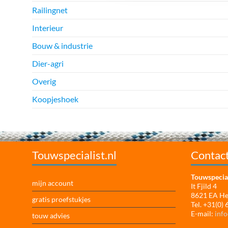
Railingnet
Interieur
Bouw & industrie
Dier-agri
Overig
Koopjeshoek
Touwspecialist.nl
Contac
Touwspecial
mijn account
It Fjild 4
8621 EA H
gratis proefstukjes
Tel. +31(0)
E-mail:
info
touw advies