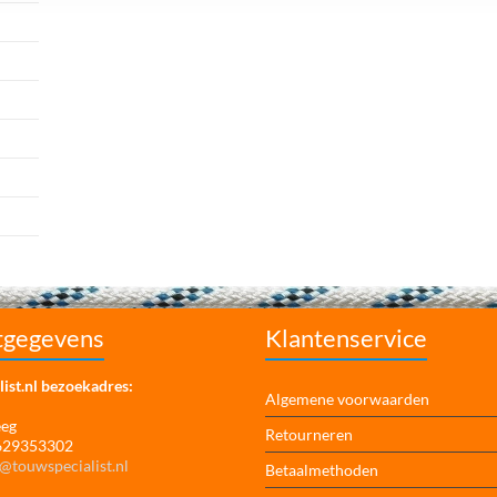
tgegevens
Klantenservice
ist.nl bezoekadres:
Algemene voorwaarden
eeg
Retourneren
 629353302
@touwspecialist.nl
Betaalmethoden