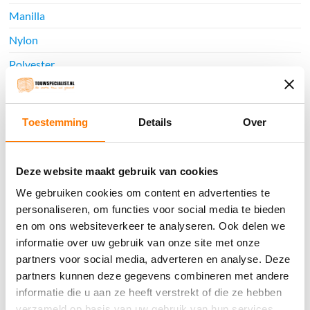
Manilla
Nylon
Polyester
Hennep
Katoen
Toestemming
Details
Over
Sisal
Jute
Deze website maakt gebruik van cookies
Classic look
We gebruiken cookies om content en advertenties te
Hempex
personaliseren, om functies voor social media te bieden
en om ons websiteverkeer te analyseren. Ook delen we
Watersport
informatie over uw gebruik van onze site met onze
Touwladders
partners voor social media, adverteren en analyse. Deze
partners kunnen deze gegevens combineren met andere
Elastiek
informatie die u aan ze heeft verstrekt of die ze hebben
Railingnet
verzameld op basis van uw gebruik van hun services.