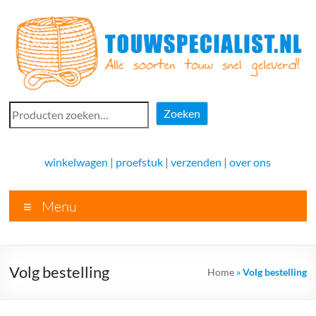
Ga
naar
de
inhoud
Touwspecialist.nl
Zoeken
Zoeken
Touwspecialist.nl,
het
winkelwagen
|
proefstuk
|
verzenden
|
over ons
adres
voor
Menu
vele
soorten
touw
en
Volg bestelling
Home
»
Volg bestelling
goed
advies!