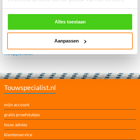
Interieur
Bouw & industrie
Alles toestaan
Dier-agri
Aanpassen
Overig
Koopjeshoek
Touwspecialist.nl
mijn account
gratis proefstukjes
touw advies
klantenservice