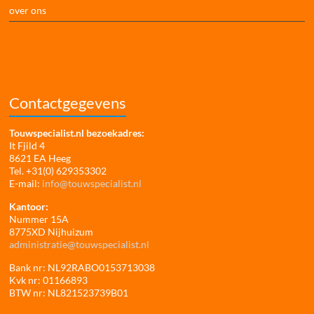
over ons
Contactgegevens
Touwspecialist.nl bezoekadres:
It Fjild 4
8621 EA Heeg
Tel. +31(0) 629353302
E-mail:
info@touwspecialist.nl
Kantoor:
Nummer 15A
8775XD Nijhuizum
administratie@touwspecialist.nl
Bank nr: NL92RABO0153713038
Kvk nr: 01166893
BTW nr: NL821523739B01