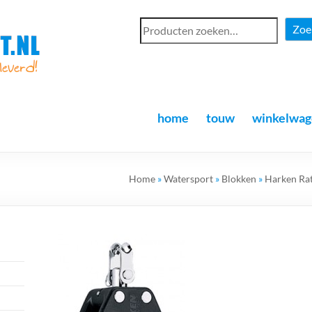
Zoe
home
touw
winkelwag
Home
»
Watersport
»
Blokken
»
Harken Ra