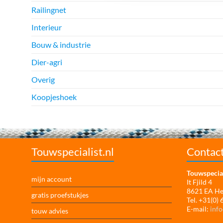
Railingnet
Interieur
Bouw & industrie
Dier-agri
Overig
Koopjeshoek
Touwspecialist.nl
Contac
Touwspecial
mijn account
It Fjild 4
8621 EA H
gratis proefstukjes
Tel. +31(0)
E-mail:
info
touw advies