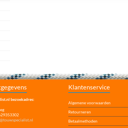
tgegevens
Klantenservice
ist.nl bezoekadres:
Algemene voorwaarden
eeg
Retourneren
 629353302
@touwspecialist.nl
Betaalmethoden