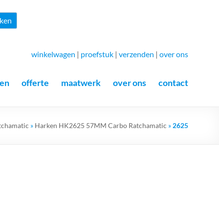
Zoeken
ken
winkelwagen
|
proefstuk
|
verzenden
|
over ons
en
offerte
maatwerk
over ons
contact
tchamatic
»
Harken HK2625 57MM Carbo Ratchamatic
»
2625