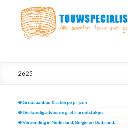
Ga
naar
Touwspecialist.nl
de
inhoud
Touwspecialist.nl,
het
adres
voor
vele
soorten
touw
en
2625
goed
advies!
֍ Groot aanbod & scherpe prijzen!
֍ Deskundig advies en gratis proefstukjes.
֍ Verzending in Nederland, België en Duitsland.