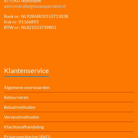
8775XD Nijhuizum
administratie@touwspecialist.nl
Bank nr: NL92RABO0153713038
Kvk nr: 01166893
BTW nr: NL821523739B01
Klantenservice
Algemene voorwaarden
Retourneren
Betaalmethoden
Verzendmethoden
Klachtenafhandeling
Privacyverklaring (AVG)