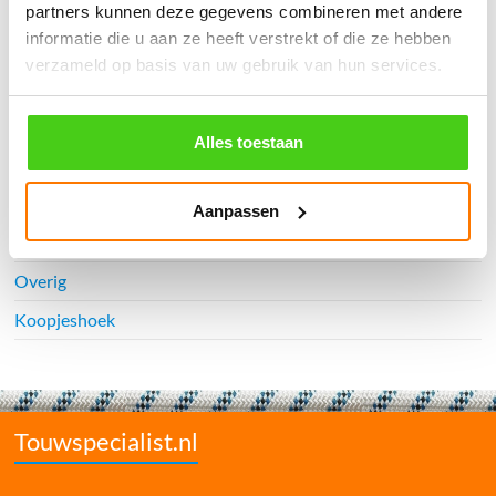
Watersport
partners kunnen deze gegevens combineren met andere
informatie die u aan ze heeft verstrekt of die ze hebben
Touwladders
verzameld op basis van uw gebruik van hun services.
Elastiek
Railingnet
Alles toestaan
Interieur
Bouw & industrie
Aanpassen
Dier-agri
Overig
Koopjeshoek
Touwspecialist.nl