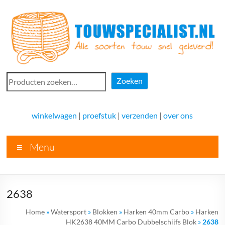
Ga
naar
de
inhoud
Touwspecialist.nl
Zoeken
Zoeken
Touwspecialist.nl,
het
winkelwagen
|
proefstuk
|
verzenden
|
over ons
adres
voor
Menu
vele
soorten
touw
en
2638
goed
advies!
Home
»
Watersport
»
Blokken
»
Harken 40mm Carbo
»
Harken
HK2638 40MM Carbo Dubbelschijfs Blok
»
2638