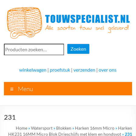
Ga
naar
de
inhoud
Touwspecialist.nl
Zoeken
Zoeken
Touwspecialist.nl,
het
winkelwagen
|
proefstuk
|
verzenden
|
over ons
adres
voor
Menu
vele
soorten
touw
en
231
goed
advies!
Home
»
Watersport
»
Blokken
»
Harken 16mm Micro
»
Harken
HK231 16MM Micro Blok Drieschijfs met klem en hondsvot
»
231