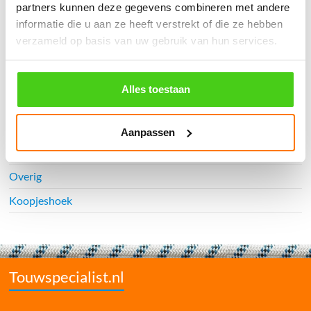
Watersport
partners kunnen deze gegevens combineren met andere
informatie die u aan ze heeft verstrekt of die ze hebben
Touwladders
verzameld op basis van uw gebruik van hun services.
Elastiek
Railingnet
Alles toestaan
Interieur
Bouw & industrie
Aanpassen
Dier-agri
Overig
Koopjeshoek
Touwspecialist.nl