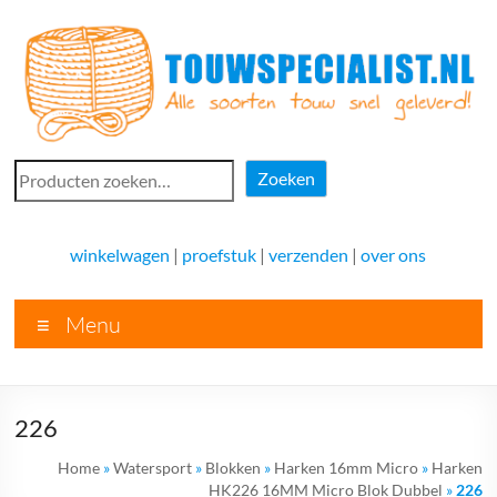
Ga
naar
de
inhoud
Touwspecialist.nl
Zoeken
Zoeken
Touwspecialist.nl,
het
winkelwagen
|
proefstuk
|
verzenden
|
over ons
adres
voor
Menu
vele
soorten
touw
en
226
goed
advies!
Home
»
Watersport
»
Blokken
»
Harken 16mm Micro
»
Harken
HK226 16MM Micro Blok Dubbel
»
226