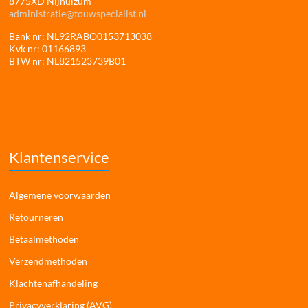
8775XD Nijhuizum
administratie@touwspecialist.nl
Bank nr: NL92RABO0153713038
Kvk nr: 01166893
BTW nr: NL821523739B01
Klantenservice
Algemene voorwaarden
Retourneren
Betaalmethoden
Verzendmethoden
Klachtenafhandeling
Privacyverklaring (AVG)