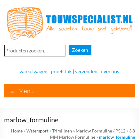
Ga
naar
de
inhoud
Touwspecialist.nl
Zoeken
Zoeken
Touwspecialist.nl,
het
winkelwagen
|
proefstuk
|
verzenden
|
over ons
adres
voor
Menu
vele
soorten
touw
en
marlow_formuline
goed
advies!
Home
»
Watersport
»
Trimlijnen
»
Marlow Formuline / PS12
»
3.8
MM Marlow Formuline
»
marlow_formuline