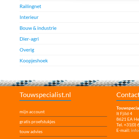
Railingnet
Interieur
Bouw & industrie
Dier-agri
Overig
Koopjeshoek
Touwspecialist.nl
Contac
Touwspecial
mijn account
It Fjild 4
8621 EA H
gratis proefstukjes
Tel. +31(0)
E-mail:
info
touw advies