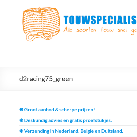
Ga
naar
Touwspecialist.nl
de
inhoud
Touwspecialist.nl,
het
adres
voor
vele
soorten
touw
en
d2racing75_green
goed
advies!
֍ Groot aanbod & scherpe prijzen!
֍ Deskundig advies en gratis proefstukjes.
֍ Verzending in Nederland, België en Duitsland.