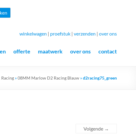
Zoeken
ken
winkelwagen
|
proefstuk
|
verzenden
|
over ons
en
offerte
maatwerk
over ons
contact
 Racing
»
08MM Marlow D2 Racing Blauw
»
d2racing75_green
Volgende →