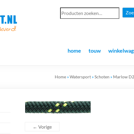
Zoe
home
touw
winkelwag
Home
»
Watersport
»
Schoten
»
Marlow D2
← Vorige