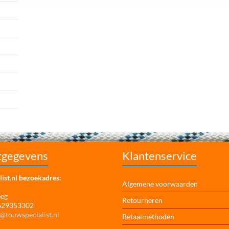
tgegevens
Klantenservice
ist.nl bezoekadres:
Algemene voorwaarden
eeg
Retourneren
 629353302
@touwspecialist.nl
Betaalmethoden