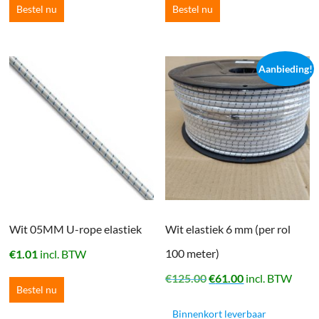
Bestel nu
Bestel nu
Aanbieding!
Wit 05MM U-rope elastiek
Wit elastiek 6 mm (per rol
100 meter)
€
1.01
incl. BTW
Oorspronkelijke
Huidige
€
125.00
€
61.00
incl. BTW
Bestel nu
prijs
prijs
was:
is:
Binnenkort leverbaar