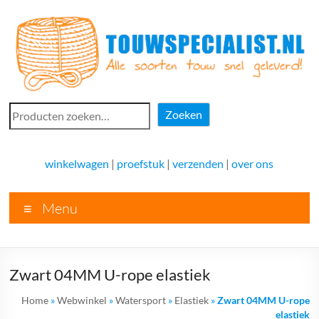
Ga
naar
de
inhoud
Touwspecialist.nl
Zoeken
Zoeken
Touwspecialist.nl,
het
winkelwagen
|
proefstuk
|
verzenden
|
over ons
adres
voor
Menu
vele
soorten
touw
en
Zwart 04MM U-rope elastiek
goed
advies!
Home
»
Webwinkel
»
Watersport
»
Elastiek
»
Zwart 04MM U-rope
elastiek