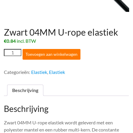
Zwart 04MM U-rope elastiek
€
0.84
incl. BTW
Zwart
Toevoegen aan winkelwagen
04MM
U-
rope
Categorieën:
Elastiek
,
Elastiek
elastiek
aantal
Beschrijving
Beschrijving
Zwart 04MM U-rope elastiek wordt geleverd met een
polyester mantel en een rubber multi-kern. De constante