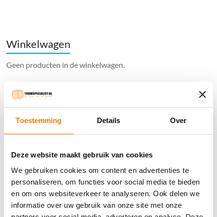
€125.00.
€61.00.
Winkelwagen
Geen producten in de winkelwagen.
֍ Groot aanbod & scherpe prijzen!
֍ Deskundig advies en gratis proefstukjes.
Toestemming
Details
Over
֍ Verzending in Nederland, België en Duitsland.
Deze website maakt gebruik van cookies
We gebruiken cookies om content en advertenties te
personaliseren, om functies voor social media te bieden
Verzendkosten €5,45, boven €70,- gratis verstuurd
en om ons websiteverkeer te analyseren. Ook delen we
(* gewicht onder 32kg). Binnen 24 uur verstuurd.
informatie over uw gebruik van onze site met onze
partners voor social media, adverteren en analyse. Deze