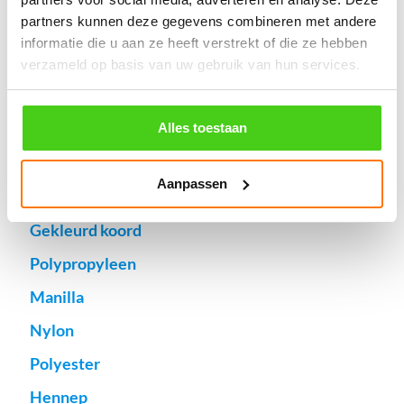
Aantal meters worden geleverd aan een stuk.
Specifieke wensen (meerdere lengten) kunt u aangeven bij het
partners kunnen deze gegevens combineren met andere
invulveld "Bestelnotities (optioneel)".
informatie die u aan ze heeft verstrekt of die ze hebben
verzameld op basis van uw gebruik van hun services.
© 2009 - 2026 | Touwspecialist.nl
It Fjild 4 - 8621 EA Heeg - Friesland
Tel. +31(0) 629353302 -
info@touwspecialist.nl
Alles toestaan
home
Aanpassen
touw
Gekleurd koord
Polypropyleen
Manilla
Nylon
Polyester
Hennep