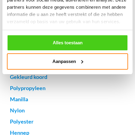
Aantal meters worden geleverd aan een stuk.
Specifieke wensen (meerdere lengten) kunt u aangeven bij het
partners kunnen deze gegevens combineren met andere
invulveld "Bestelnotities (optioneel)".
informatie die u aan ze heeft verstrekt of die ze hebben
verzameld op basis van uw gebruik van hun services.
© 2009 - 2026 | Touwspecialist.nl
It Fjild 4 - 8621 EA Heeg - Friesland
Tel. +31(0) 629353302 -
info@touwspecialist.nl
Alles toestaan
home
Aanpassen
touw
Gekleurd koord
Polypropyleen
Manilla
Nylon
Polyester
Hennep