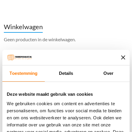
€125.00.
€61.00.
Winkelwagen
Geen producten in de winkelwagen.
֍ Groot aanbod & scherpe prijzen!
֍ Deskundig advies en gratis proefstukjes.
Toestemming
Details
Over
֍ Verzending in Nederland, België en Duitsland.
Deze website maakt gebruik van cookies
We gebruiken cookies om content en advertenties te
personaliseren, om functies voor social media te bieden
Verzendkosten €5,45, boven €70,- gratis verstuurd
en om ons websiteverkeer te analyseren. Ook delen we
(* gewicht onder 32kg). Binnen 24 uur verstuurd.
informatie over uw gebruik van onze site met onze
partners voor social media, adverteren en analyse. Deze