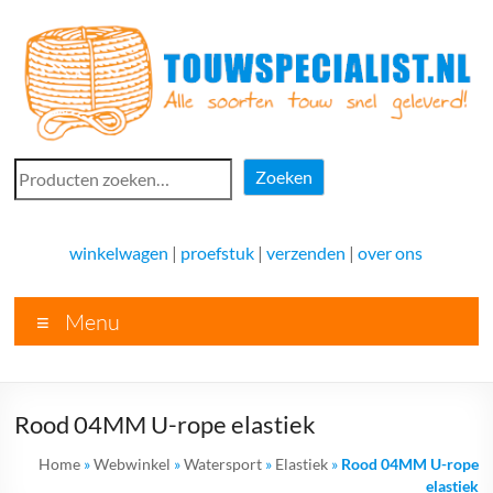
Ga
naar
de
inhoud
Touwspecialist.nl
Zoeken
Zoeken
Touwspecialist.nl,
het
winkelwagen
|
proefstuk
|
verzenden
|
over ons
adres
voor
Menu
vele
soorten
touw
en
Rood 04MM U-rope elastiek
goed
advies!
Home
»
Webwinkel
»
Watersport
»
Elastiek
»
Rood 04MM U-rope
elastiek