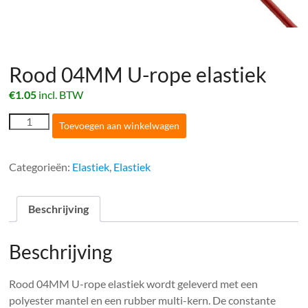
Rood 04MM U-rope elastiek
€
1.05
incl. BTW
Rood
Toevoegen aan winkelwagen
04MM
U-
rope
Categorieën:
Elastiek
,
Elastiek
elastiek
aantal
Beschrijving
Beschrijving
Rood 04MM U-rope elastiek wordt geleverd met een
polyester mantel en een rubber multi-kern. De constante