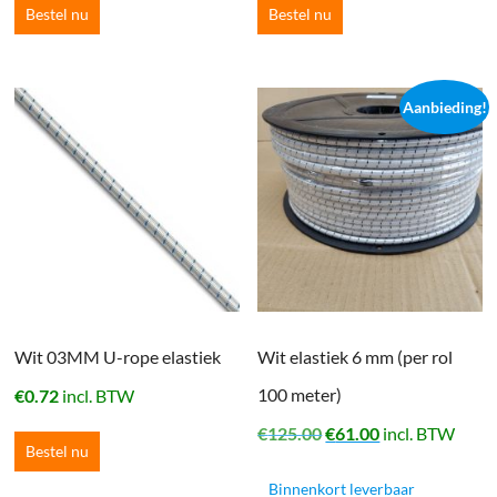
Bestel nu
Bestel nu
Aanbieding!
Wit 03MM U-rope elastiek
Wit elastiek 6 mm (per rol
100 meter)
€
0.72
incl. BTW
Oorspronkelijke
Huidige
€
125.00
€
61.00
incl. BTW
Bestel nu
prijs
prijs
was:
is:
Binnenkort leverbaar