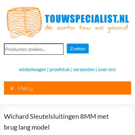
Ga
naar
de
inhoud
Touwspecialist.nl
Zoeken
Zoeken
Touwspecialist.nl,
het
winkelwagen
|
proefstuk
|
verzenden
|
over ons
adres
voor
Menu
vele
soorten
touw
en
Wichard Sleutelsluitingen 8MM met
goed
advies!
brug lang model