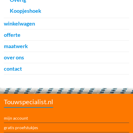
Koopjeshoek
winkelwagen
offerte
maatwerk
over ons
contact
Touwspecialist.nl
mijn account
gratis proefstukjes