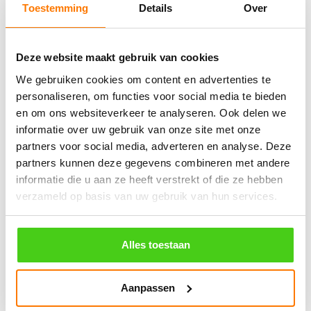
Toestemming
Details
Over
Winkelwagen
Deze website maakt gebruik van cookies
Geen producten in de winkelwagen.
We gebruiken cookies om content en advertenties te
personaliseren, om functies voor social media te bieden
en om ons websiteverkeer te analyseren. Ook delen we
֍ Groot aanbod & scherpe prijzen!
informatie over uw gebruik van onze site met onze
֍ Deskundig advies en gratis proefstukjes.
partners voor social media, adverteren en analyse. Deze
partners kunnen deze gegevens combineren met andere
֍ Verzending in Nederland, België en Duitsland.
informatie die u aan ze heeft verstrekt of die ze hebben
verzameld op basis van uw gebruik van hun services.
Alles toestaan
Verzendkosten €5,45, boven €70,- gratis verstuurd
(* gewicht onder 32kg). Binnen 24 uur verstuurd.
Aanpassen
Aantal meters worden geleverd aan een stuk.
Specifieke wensen (meerdere lengten) kunt u aangeven bij het