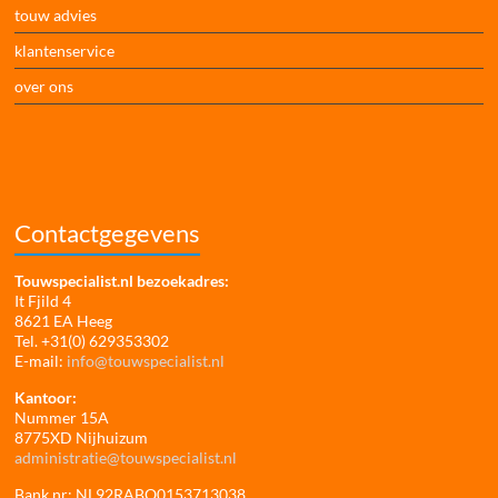
touw advies
klantenservice
over ons
Contactgegevens
Touwspecialist.nl bezoekadres:
It Fjild 4
8621 EA Heeg
Tel. +31(0) 629353302
E-mail:
info@touwspecialist.nl
Kantoor:
Nummer 15A
8775XD Nijhuizum
administratie@touwspecialist.nl
Bank nr: NL92RABO0153713038