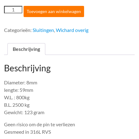
Wichard
Toevoegen aan winkelwagen
Sleutelsluitingen
8MM
met
Categorieën:
Sluitingen
,
Wichard overig
brug
lang
model
Beschrijving
aantal
Beschrijving
Diameter: 8mm
lengte: 59mm
W.L. : 800kg
B.L. 2500 kg
Gewicht: 123 gram
Geen risico om de pin te verliezen
Gesmeed in 316L RVS