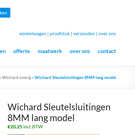
Zoeken
ken
winkelwagen
|
proefstuk
|
verzenden
|
over ons
en
offerte
maatwerk
over ons
contact
»
Wichard overig
»
Wichard Sleutelsluitingen 8MM lang model
Wichard Sleutelsluitingen
8MM lang model
€
20.25
incl. BTW