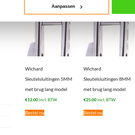
Aanpassen
Wichard
Wichard
Sleutelsluitingen 5MM
Sleutelsluitingen 8MM
met brug lang model
met brug lang model
€
12.00
incl. BTW
€
25.00
incl. BTW
Bestel nu
Bestel nu