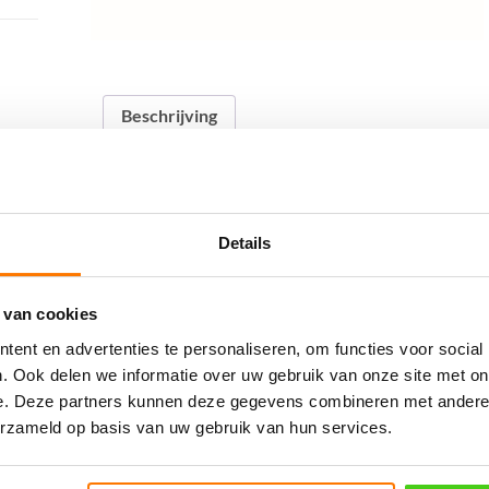
Beschrijving
Beschrijving
Diameter: 8mm
Details
lengte: 59mm
W.L. : 800kg
B.L. 2300 kg
 van cookies
Gewicht: 121 gram
ent en advertenties te personaliseren, om functies voor social
. Ook delen we informatie over uw gebruik van onze site met on
Geen risico om de pin te verliezen
e. Deze partners kunnen deze gegevens combineren met andere i
Gesmeed in 316L RVS
erzameld op basis van uw gebruik van hun services.
Gerelateerde producten