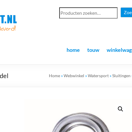
Zoe
home
touw
winkelwag
del
Home
»
Webwinkel
»
Watersport
»
Sluitingen