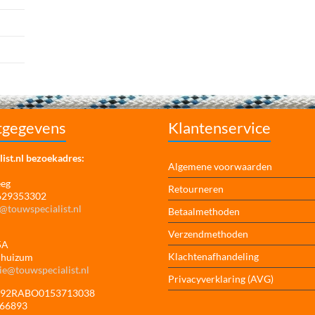
tgegevens
Klantenservice
ist.nl bezoekadres:
Algemene voorwaarden
eeg
Retourneren
 629353302
@touwspecialist.nl
Betaalmethoden
Verzendmethoden
5A
Klachtenafhandeling
jhuizum
ie@touwspecialist.nl
Privacyverklaring (AVG)
NL92RABO0153713038
166893