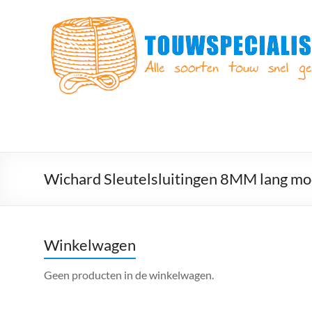
Ga
naar
Touwspecialist.nl
de
inhoud
Touwspecialist.nl,
het
adres
voor
vele
soorten
touw
en
Wichard Sleutelsluitingen 8MM lang mo
goed
advies!
Winkelwagen
Geen producten in de winkelwagen.