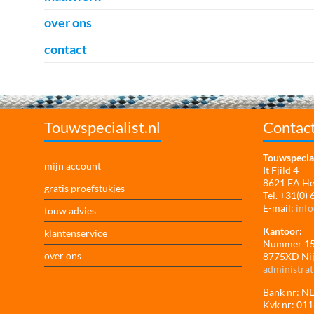
over ons
contact
Touwspecialist.nl
Contac
Touwspecial
mijn account
It Fjild 4
8621 EA H
gratis proefstukjes
Tel. +31(0)
E-mail:
info
touw advies
Kantoor:
klantenservice
Nummer 1
over ons
8775XD Ni
administrat
Bank nr: 
Kvk nr: 01