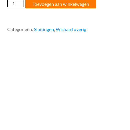
Wichard
Toevoegen aan winkelwagen
Sleutelsluitingen
8MM
lang
model
Categorieën:
Sluitingen
,
Wichard overig
aantal