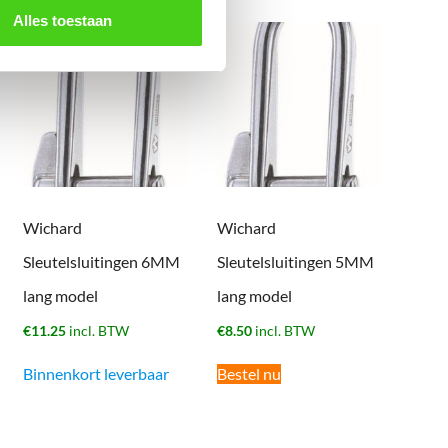
Alles toestaan
Wichard
Wichard
Sleutelsluitingen 6MM
Sleutelsluitingen 5MM
lang model
lang model
€
11.25
incl. BTW
€
8.50
incl. BTW
Binnenkort leverbaar
Bestel nu