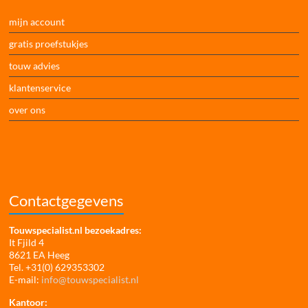
mijn account
gratis proefstukjes
touw advies
klantenservice
over ons
Contactgegevens
Touwspecialist.nl bezoekadres:
It Fjild 4
8621 EA Heeg
Tel. +31(0) 629353302
E-mail:
info@touwspecialist.nl
Kantoor: