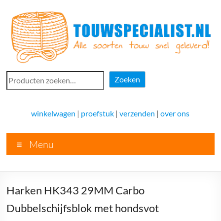
Ga
naar
de
inhoud
Touwspecialist.nl
Zoeken
Zoeken
Touwspecialist.nl,
het
winkelwagen
|
proefstuk
|
verzenden
|
over ons
adres
voor
Menu
vele
soorten
touw
en
Harken HK343 29MM Carbo
goed
advies!
Dubbelschijfsblok met hondsvot