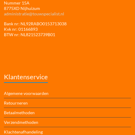
Nummer 15A
8775XD Nijhuizum
administratie@touwspecialist.nl
Bank nr: NL92RABO0153713038
Kvk nr: 01166893
BTW nr: NL821523739B01
Klantenservice
Algemene voorwaarden
Retourneren
Betaalmethoden
Verzendmethoden
Klachtenafhandeling