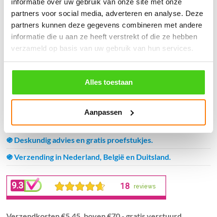
informatie over uw gebruik van onze site met onze
partners voor social media, adverteren en analyse. Deze
Bestel nu
partners kunnen deze gegevens combineren met andere
informatie die u aan ze heeft verstrekt of die ze hebben
verzameld op basis van uw gebruik van hun services.
Winkelwagen
Alles toestaan
Geen producten in de winkelwagen.
Aanpassen
֍ Groot aanbod & scherpe prijzen!
֍ Deskundig advies en gratis proefstukjes.
֍ Verzending in Nederland, België en Duitsland.
Verzendkosten €5,45, boven €70,- gratis verstuurd