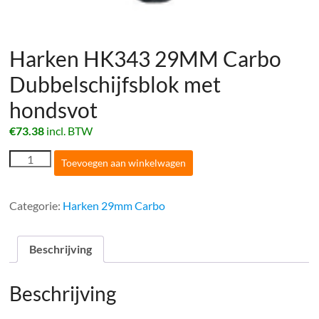
Harken HK343 29MM Carbo
Dubbelschijfsblok met
hondsvot
€
73.38
incl. BTW
Harken
Toevoegen aan winkelwagen
HK343
29MM
Carbo
Categorie:
Harken 29mm Carbo
Dubbelschijfsblok
met
hondsvot
Beschrijving
aantal
Beschrijving