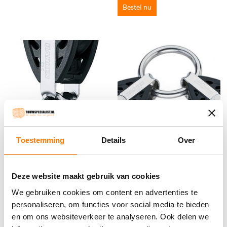
Bestel nu
Toestemming
Details
Over
Harken HK371 29MM Carbo
Harken HK353
Deze website maakt gebruik van cookies
Blok 2 maal op ring
29MM/29MM Carbo
We gebruiken cookies om content en advertenties te
€
46.98
incl. BTW
personaliseren, om functies voor social media te bieden
Barberhaul Fixed Blok
en om ons websiteverkeer te analyseren. Ook delen we
Bestel nu
€
43.98
incl. BTW