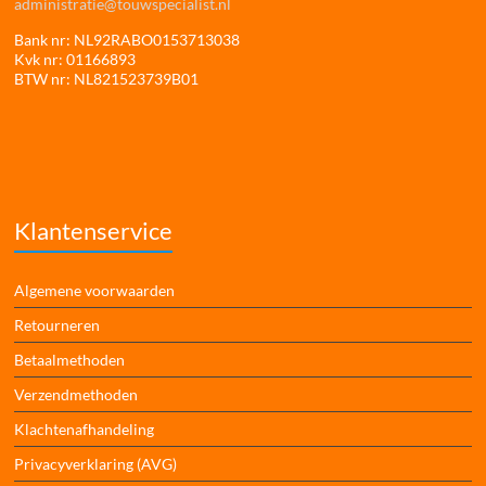
administratie@touwspecialist.nl
Bank nr: NL92RABO0153713038
Kvk nr: 01166893
BTW nr: NL821523739B01
Klantenservice
Algemene voorwaarden
Retourneren
Betaalmethoden
Verzendmethoden
Klachtenafhandeling
Privacyverklaring (AVG)