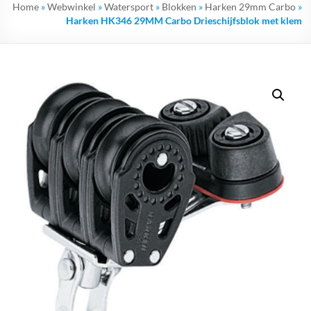
Home
»
Webwinkel
»
Watersport
»
Blokken
»
Harken 29mm Carbo
»
Harken HK346 29MM Carbo Drieschijfsblok met klem