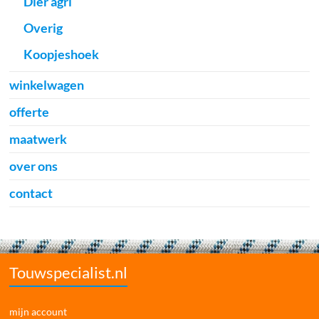
Dier agri
Overig
Koopjeshoek
winkelwagen
offerte
maatwerk
over ons
contact
Touwspecialist.nl
mijn account