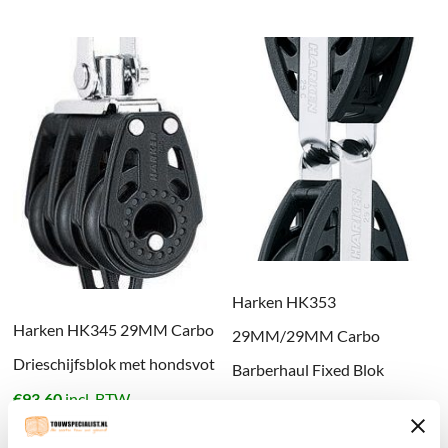
Harken HK353
Harken HK345 29MM Carbo
29MM/29MM Carbo
Drieschijfsblok met hondsvot
Barberhaul Fixed Blok
€
93.60
incl. BTW
€
43.98
incl. BTW