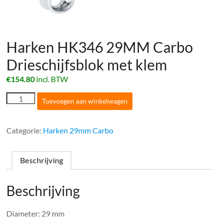
Harken HK346 29MM Carbo
Drieschijfsblok met klem
€
154.80
incl. BTW
Harken
Toevoegen aan winkelwagen
HK346
29MM
Carbo
Categorie:
Harken 29mm Carbo
Drieschijfsblok
met
klem
Beschrijving
aantal
Beschrijving
Diameter: 29 mm