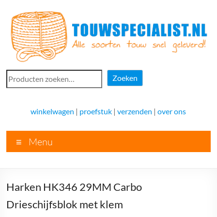
Ga
naar
de
inhoud
Touwspecialist.nl
Zoeken
Zoeken
Touwspecialist.nl,
het
winkelwagen
|
proefstuk
|
verzenden
|
over ons
adres
voor
Menu
vele
soorten
touw
en
Harken HK346 29MM Carbo
goed
advies!
Drieschijfsblok met klem