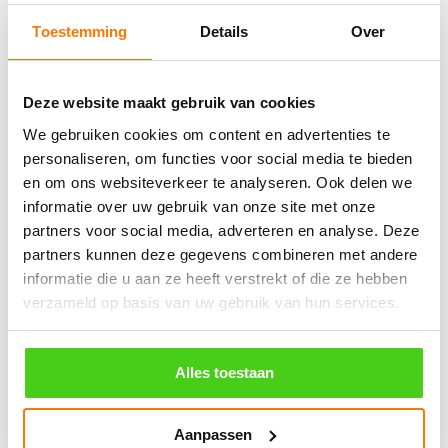
Bestel nu
Bestel nu
Toestemming
Details
Over
Winkelwagen
Deze website maakt gebruik van cookies
We gebruiken cookies om content en advertenties te
Geen producten in de winkelwagen.
personaliseren, om functies voor social media te bieden
en om ons websiteverkeer te analyseren. Ook delen we
informatie over uw gebruik van onze site met onze
֍ Groot aanbod & scherpe prijzen!
partners voor social media, adverteren en analyse. Deze
֍ Deskundig advies en gratis proefstukjes.
partners kunnen deze gegevens combineren met andere
informatie die u aan ze heeft verstrekt of die ze hebben
֍ Verzending in Nederland, België en Duitsland.
verzameld op basis van uw gebruik van hun services.
Alles toestaan
Verzendkosten €5,45, boven €70,- gratis verstuurd
(* gewicht onder 32kg). Binnen 24 uur verstuurd.
Aanpassen