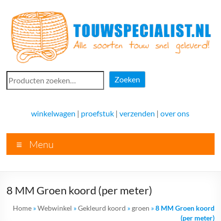
Ga
naar
de
inhoud
Touwspecialist.nl
Zoeken
Zoeken
Touwspecialist.nl,
het
winkelwagen
|
proefstuk
|
verzenden
|
over ons
adres
voor
Menu
vele
soorten
touw
en
8 MM Groen koord (per meter)
goed
advies!
Home
»
Webwinkel
»
Gekleurd koord
»
groen
»
8 MM Groen koord
(per meter)