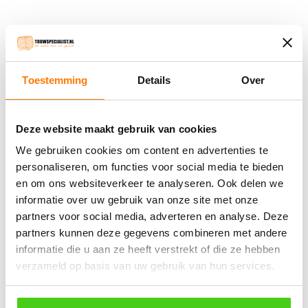
4 MM groen koord (per rol
6 MM Groen koord (per
100 meter)
meter)
Toestemming
Details
Over
€
29.40
incl. BTW
€
0.78
incl. BTW
Bestel nu
Bestel nu
Deze website maakt gebruik van cookies
We gebruiken cookies om content en advertenties te
personaliseren, om functies voor social media te bieden
en om ons websiteverkeer te analyseren. Ook delen we
Winkelwagen
informatie over uw gebruik van onze site met onze
partners voor social media, adverteren en analyse. Deze
Geen producten in de winkelwagen.
partners kunnen deze gegevens combineren met andere
informatie die u aan ze heeft verstrekt of die ze hebben
֍ Groot aanbod & scherpe prijzen!
verzameld op basis van uw gebruik van hun services.
֍ Deskundig advies en gratis proefstukjes.