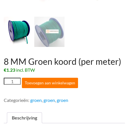
8 MM Groen koord (per meter)
€
1.23
incl. BTW
8
Toevoegen aan winkelwagen
MM
Groen
koord
Categorieën:
groen
,
groen
,
groen
(per
meter)
aantal
Beschrijving