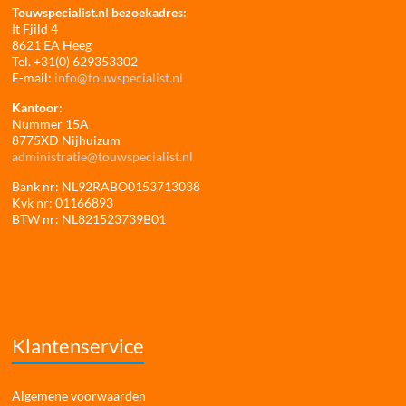
Touwspecialist.nl bezoekadres:
It Fjild 4
8621 EA Heeg
Tel. +31(0) 629353302
E-mail:
info@touwspecialist.nl
Kantoor:
Nummer 15A
8775XD Nijhuizum
administratie@touwspecialist.nl
Bank nr: NL92RABO0153713038
Kvk nr: 01166893
BTW nr: NL821523739B01
Klantenservice
Algemene voorwaarden