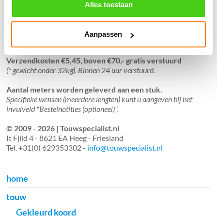
֍ Verzending in Nederland, België en Duitsland.
Alles toestaan
Aanpassen
Verzendkosten €5,45, boven €70,- gratis verstuurd
(* gewicht onder 32kg). Binnen 24 uur verstuurd.
Aantal meters worden geleverd aan een stuk.
Specifieke wensen (meerdere lengten) kunt u aangeven bij het
invulveld "Bestelnotities (optioneel)".
© 2009 - 2026 | Touwspecialist.nl
It Fjild 4 - 8621 EA Heeg - Friesland
Tel. +31(0) 629353302 -
info@touwspecialist.nl
home
touw
Gekleurd koord