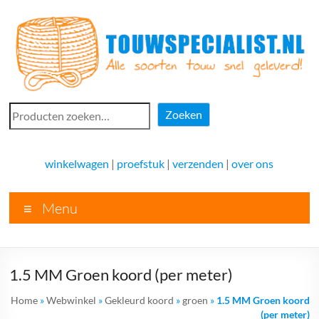
Ga
naar
de
inhoud
Touwspecialist.nl
Zoeken
Zoeken
Touwspecialist.nl,
het
winkelwagen
|
proefstuk
|
verzenden
|
over ons
adres
voor
Menu
vele
soorten
touw
en
1.5 MM Groen koord (per meter)
goed
advies!
Home
»
Webwinkel
»
Gekleurd koord
»
groen
»
1.5 MM Groen koord
(per meter)