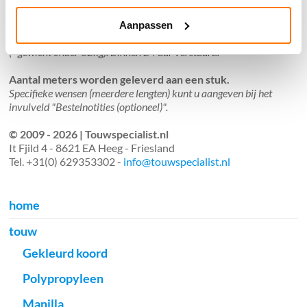
Aanpassen
Verzendkosten €5,45, boven €70,- gratis verstuurd
(* gewicht onder 32kg). Binnen 24 uur verstuurd.
Aantal meters worden geleverd aan een stuk.
Specifieke wensen (meerdere lengten) kunt u aangeven bij het
invulveld "Bestelnotities (optioneel)".
© 2009 - 2026 | Touwspecialist.nl
It Fjild 4 - 8621 EA Heeg - Friesland
Tel. +31(0) 629353302 -
info@touwspecialist.nl
home
touw
Gekleurd koord
Polypropyleen
Manilla