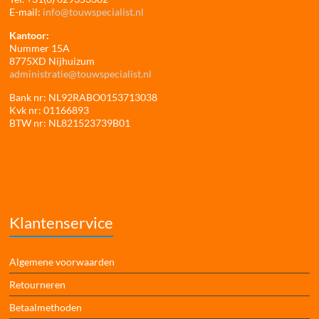
E-mail:
info@touwspecialist.nl
Kantoor:
Nummer 15A
8775XD Nijhuizum
administratie@touwspecialist.nl
Bank nr: NL92RABO0153713038
Kvk nr: 01166893
BTW nr: NL821523739B01
Klantenservice
Algemene voorwaarden
Retourneren
Betaalmethoden