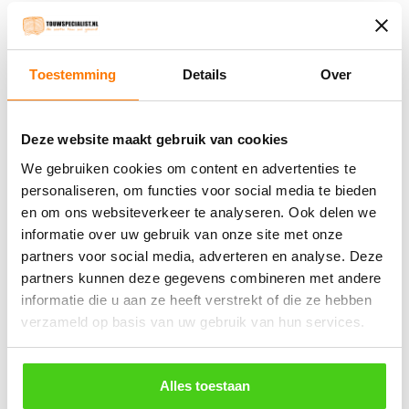
100 meter)
meter)
€
17.85
incl. BTW
€
0.41
incl. BTW
Toestemming
Details
Over
Bestel nu
Bestel nu
Deze website maakt gebruik van cookies
We gebruiken cookies om content en advertenties te
Winkelwagen
personaliseren, om functies voor social media te bieden
en om ons websiteverkeer te analyseren. Ook delen we
Geen producten in de winkelwagen.
informatie over uw gebruik van onze site met onze
partners voor social media, adverteren en analyse. Deze
partners kunnen deze gegevens combineren met andere
֍ Groot aanbod & scherpe prijzen!
informatie die u aan ze heeft verstrekt of die ze hebben
֍ Deskundig advies en gratis proefstukjes.
verzameld op basis van uw gebruik van hun services.
֍ Verzending in Nederland, België en Duitsland.
Alles toestaan