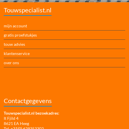
Touwspecialist.nl
mijn account
gratis proefstukjes
touw advies
klantenservice
over ons
Contactgegevens
Touwspecialist.nl bezoekadres:
It Fjild 4
8621 EA Heeg
Tel. +31(0) 629353302