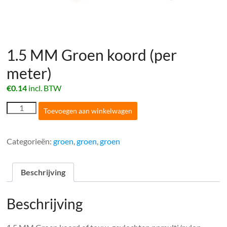
1.5 MM Groen koord (per
meter)
€
0.14
incl. BTW
1.5
Toevoegen aan winkelwagen
MM
Groen
koord
Categorieën:
groen
,
groen
,
groen
(per
meter)
aantal
Beschrijving
Beschrijving