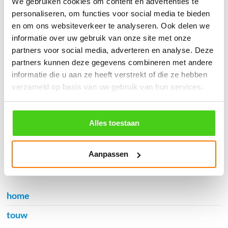
We gebruiken cookies om content en advertenties te
֍ Verzending in Nederland, België en Duitsland.
personaliseren, om functies voor social media te bieden
en om ons websiteverkeer te analyseren. Ook delen we
informatie over uw gebruik van onze site met onze
partners voor social media, adverteren en analyse. Deze
partners kunnen deze gegevens combineren met andere
Verzendkosten €5,45, boven €70,- gratis verstuurd
informatie die u aan ze heeft verstrekt of die ze hebben
(* gewicht onder 32kg). Binnen 24 uur verstuurd.
verzameld op basis van uw gebruik van hun services.
Aantal meters worden geleverd aan een stuk.
Specifieke wensen (meerdere lengten) kunt u aangeven bij het
invulveld "Bestelnotities (optioneel)".
Alles toestaan
© 2009 - 2026 | Touwspecialist.nl
It Fjild 4 - 8621 EA Heeg - Friesland
Aanpassen
Tel. +31(0) 629353302 -
info@touwspecialist.nl
home
touw