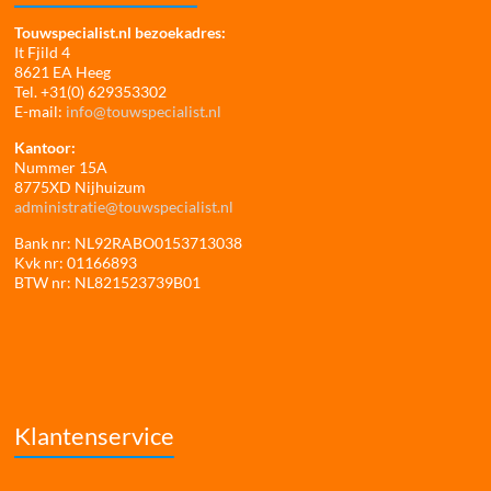
Touwspecialist.nl bezoekadres:
It Fjild 4
8621 EA Heeg
Tel. +31(0) 629353302
E-mail:
info@touwspecialist.nl
Kantoor:
Nummer 15A
8775XD Nijhuizum
administratie@touwspecialist.nl
Bank nr: NL92RABO0153713038
Kvk nr: 01166893
BTW nr: NL821523739B01
Klantenservice