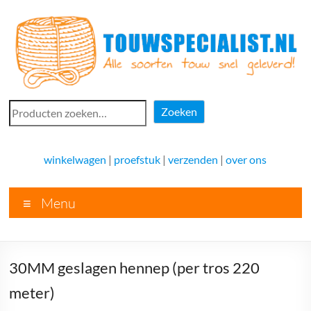
Ga
naar
de
inhoud
Touwspecialist.nl
Zoeken
Zoeken
Touwspecialist.nl,
het
winkelwagen
|
proefstuk
|
verzenden
|
over ons
adres
voor
Menu
vele
soorten
touw
en
30MM geslagen hennep (per tros 220
goed
advies!
meter)