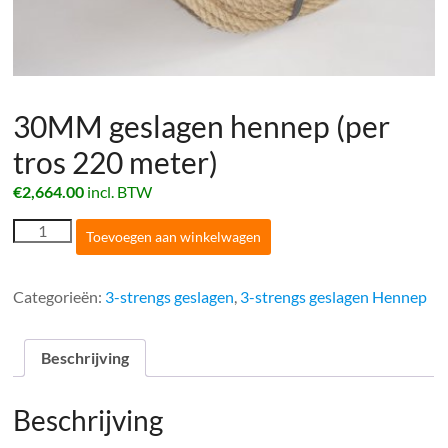
30MM geslagen hennep (per
tros 220 meter)
€
2,664.00
incl. BTW
30MM
Toevoegen aan winkelwagen
geslagen
hennep
(per
Categorieën:
3-strengs geslagen
,
3-strengs geslagen Hennep
tros
220
meter)
Beschrijving
aantal
Beschrijving