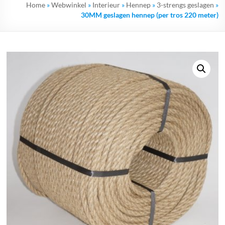
Home
»
Webwinkel
»
Interieur
»
Hennep
»
3-strengs geslagen
»
30MM geslagen hennep (per tros 220 meter)