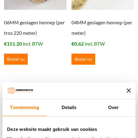
06MM geslagen hennep (per
04MM geslagen hennep (per
tros 220 meter)
meter)
€
151.20
incl. BTW
€
0.62
incl. BTW
Bestel nu
Bestel nu
Winkelwagen
Geen producten in de winkelwagen.
Toestemming
Details
Over
֍ Groot aanbod & scherpe prijzen!
Deze website maakt gebruik van cookies
֍ Deskundig advies en gratis proefstukjes.