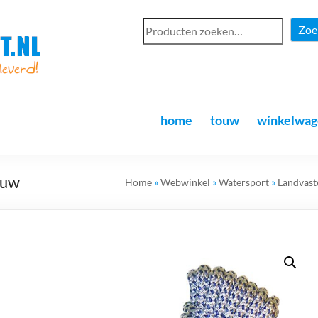
Zoe
home
touw
winkelwag
auw
Home
»
Webwinkel
»
Watersport
»
Landvast