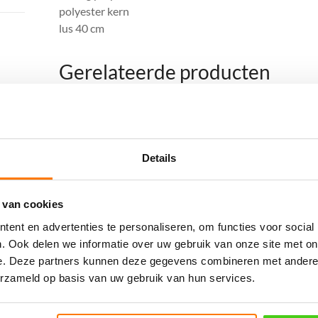
polyester kern
lus 40 cm
Gerelateerde producten
Aanbieding!
Details
 van cookies
ent en advertenties te personaliseren, om functies voor social
16MM 15 meter U-
Landvast Deluxe met
. Ook delen we informatie over uw gebruik van onze site met on
e. Deze partners kunnen deze gegevens combineren met andere i
rope Deluxe zwart
40 cm oog 16 mm x 12
erzameld op basis van uw gebruik van hun services.
m zwart
€
82.50
incl. BTW
Oorspronkelijke
Huidige
€
60.50
€
42.50
incl. BTW