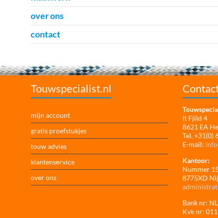
over ons
contact
Touwspecialist.nl
Contac
Touwspecial
mijn account
It Fjild 4
8621 EA H
gratis proefstukjes
Tel. +31(0)
E-mail:
info
touw advies
Kantoor:
klantenservice
Nummer 1
over ons
8775XD Ni
administrat
Bank nr: 
Kvk nr: 01