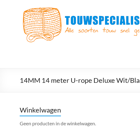
Ga
naar
Touwspecialist.nl
de
inhoud
Touwspecialist.nl,
het
adres
voor
vele
soorten
touw
en
14MM 14 meter U-rope Deluxe Wit/Bl
goed
advies!
Winkelwagen
Geen producten in de winkelwagen.