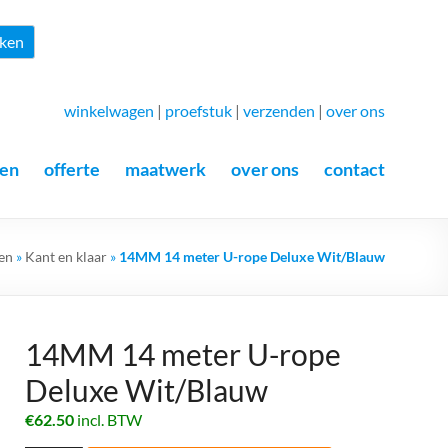
Zoeken
ken
winkelwagen
|
proefstuk
|
verzenden
|
over ons
en
offerte
maatwerk
over ons
contact
en
»
Kant en klaar
»
14MM 14 meter U-rope Deluxe Wit/Blauw
14MM 14 meter U-rope
Deluxe Wit/Blauw
€
62.50
incl. BTW