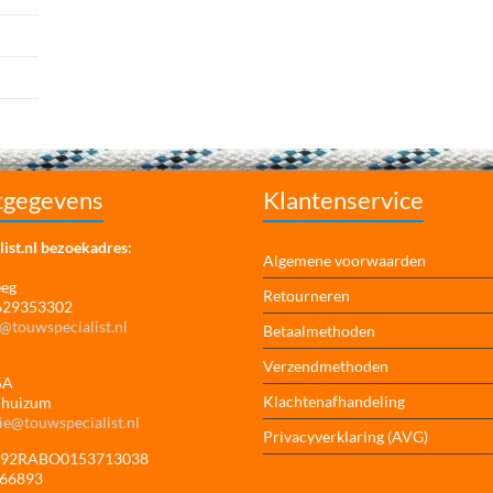
tgegevens
Klantenservice
ist.nl bezoekadres:
Algemene voorwaarden
eeg
Retourneren
 629353302
@touwspecialist.nl
Betaalmethoden
Verzendmethoden
5A
Klachtenafhandeling
jhuizum
ie@touwspecialist.nl
Privacyverklaring (AVG)
NL92RABO0153713038
166893