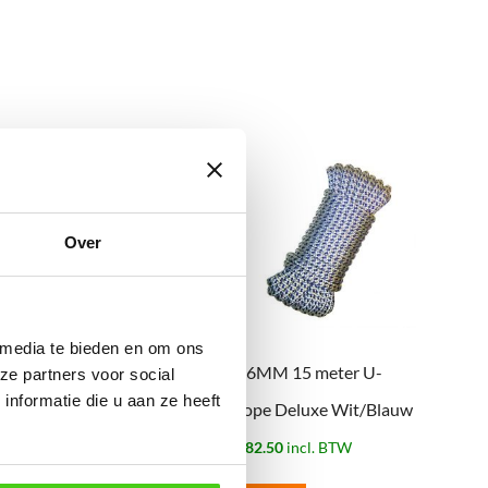
Over
 media te bieden en om ons
16MM 15 meter U-
16MM 15 meter U-
ze partners voor social
nformatie die u aan ze heeft
rope Deluxe Navy
rope Deluxe Wit/Blauw
Blauw
€
82.50
incl. BTW
€
82.50
incl. BTW