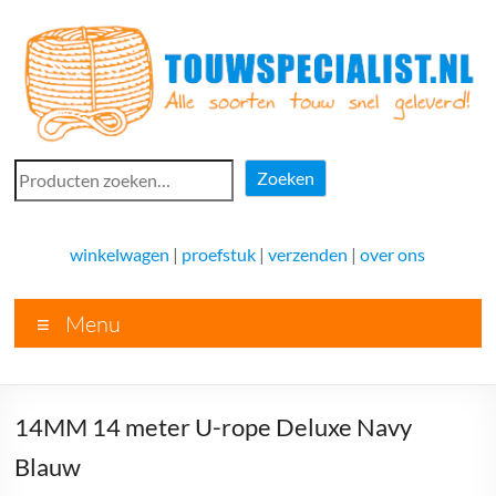
Ga
naar
de
inhoud
Touwspecialist.nl
Zoeken
Zoeken
Touwspecialist.nl,
het
winkelwagen
|
proefstuk
|
verzenden
|
over ons
adres
voor
Menu
vele
soorten
touw
en
14MM 14 meter U-rope Deluxe Navy
goed
advies!
Blauw