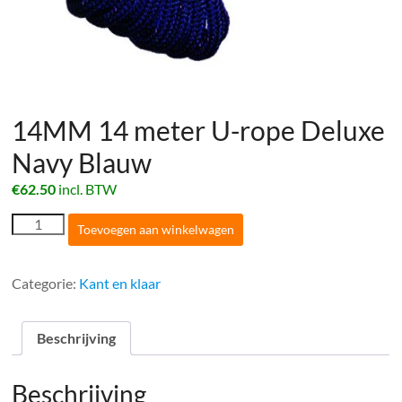
14MM 14 meter U-rope Deluxe
Navy Blauw
€
62.50
incl. BTW
14MM
Toevoegen aan winkelwagen
14
meter
U-
Categorie:
Kant en klaar
rope
Deluxe
Navy
Beschrijving
Blauw
aantal
Beschrijving