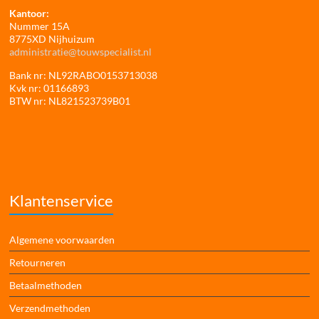
Kantoor:
Nummer 15A
8775XD Nijhuizum
administratie@touwspecialist.nl
Bank nr: NL92RABO0153713038
Kvk nr: 01166893
BTW nr: NL821523739B01
Klantenservice
Algemene voorwaarden
Retourneren
Betaalmethoden
Verzendmethoden