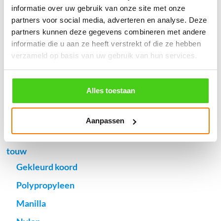
informatie over uw gebruik van onze site met onze
Verzendkosten €5,45, boven €70,- gratis verstuurd
partners voor social media, adverteren en analyse. Deze
(* gewicht onder 32kg). Binnen 24 uur verstuurd.
partners kunnen deze gegevens combineren met andere
Aantal meters worden geleverd aan een stuk.
informatie die u aan ze heeft verstrekt of die ze hebben
Specifieke wensen (meerdere lengten) kunt u aangeven bij het
verzameld op basis van uw gebruik van hun services.
invulveld "Bestelnotities (optioneel)".
© 2009 - 2026 | Touwspecialist.nl
Alles toestaan
It Fjild 4 - 8621 EA Heeg - Friesland
Tel. +31(0) 629353302 -
info@touwspecialist.nl
Aanpassen
home
touw
Gekleurd koord
Polypropyleen
Manilla