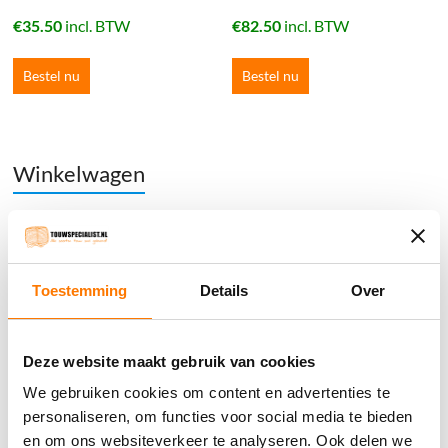
€
35.50
incl. BTW
€
82.50
incl. BTW
Bestel nu
Bestel nu
Winkelwagen
Geen producten in de winkelwagen.
֍ Groot aanbod & scherpe prijzen!
Toestemming
Details
Over
֍ Deskundig advies en gratis proefstukjes.
֍ Verzending in Nederland, België en Duitsland.
Deze website maakt gebruik van cookies
We gebruiken cookies om content en advertenties te
personaliseren, om functies voor social media te bieden
en om ons websiteverkeer te analyseren. Ook delen we