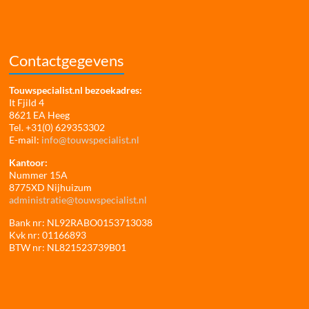
Contactgegevens
Touwspecialist.nl bezoekadres:
It Fjild 4
8621 EA Heeg
Tel. +31(0) 629353302
E-mail:
info@touwspecialist.nl
Kantoor:
Nummer 15A
8775XD Nijhuizum
administratie@touwspecialist.nl
Bank nr: NL92RABO0153713038
Kvk nr: 01166893
BTW nr: NL821523739B01