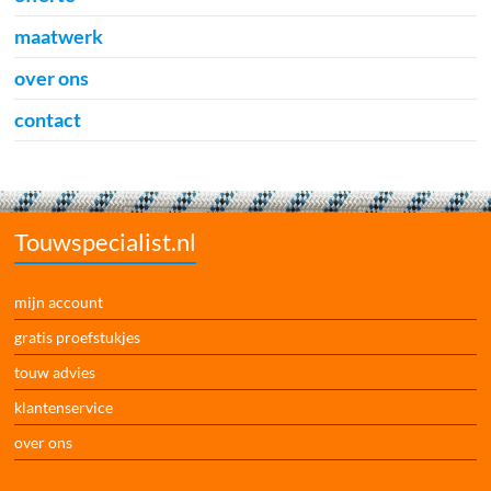
maatwerk
over ons
contact
Touwspecialist.nl
mijn account
gratis proefstukjes
touw advies
klantenservice
over ons