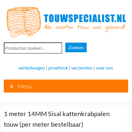
Ga
naar
de
inhoud
Touwspecialist.nl
Zoeken
Zoeken
Touwspecialist.nl,
het
winkelwagen
|
proefstuk
|
verzenden
|
over ons
adres
voor
Menu
vele
soorten
touw
en
1 meter 14MM Sisal kattenkrabpalen
goed
advies!
touw (per meter bestelbaar)