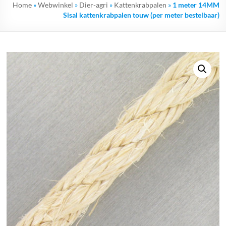
Home
»
Webwinkel
»
Dier-agri
»
Kattenkrabpalen
»
1 meter 14MM
Sisal kattenkrabpalen touw (per meter bestelbaar)