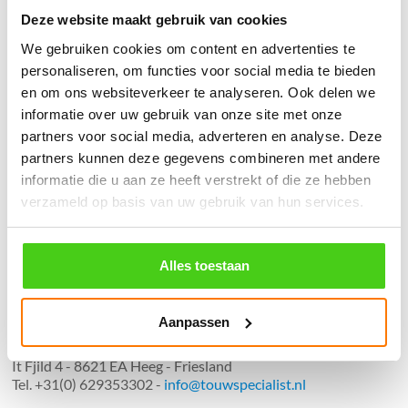
Deze website maakt gebruik van cookies
֍ Groot aanbod & scherpe prijzen!
We gebruiken cookies om content en advertenties te
personaliseren, om functies voor social media te bieden
֍ Deskundig advies en gratis proefstukjes.
en om ons websiteverkeer te analyseren. Ook delen we
֍ Verzending in Nederland, België en Duitsland.
informatie over uw gebruik van onze site met onze
partners voor social media, adverteren en analyse. Deze
partners kunnen deze gegevens combineren met andere
informatie die u aan ze heeft verstrekt of die ze hebben
verzameld op basis van uw gebruik van hun services.
Verzendkosten €5,45, boven €70,- gratis verstuurd
(* gewicht onder 32kg). Binnen 24 uur verstuurd.
Alles toestaan
Aantal meters worden geleverd aan een stuk.
Specifieke wensen (meerdere lengten) kunt u aangeven bij het
invulveld "Bestelnotities (optioneel)".
Aanpassen
© 2009 - 2026 | Touwspecialist.nl
It Fjild 4 - 8621 EA Heeg - Friesland
Tel. +31(0) 629353302 -
info@touwspecialist.nl