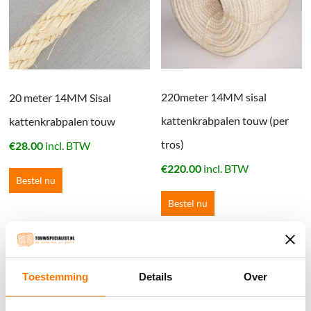
220meter 14MM sisal
20 meter 14MM Sisal
kattenkrabpalen touw (per
kattenkrabpalen touw
tros)
€
28.00
incl. BTW
€
220.00
incl. BTW
Bestel nu
Bestel nu
Winkelwagen
Toestemming
Details
Over
Geen producten in de winkelwagen.