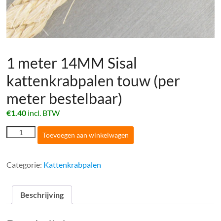
1 meter 14MM Sisal
kattenkrabpalen touw (per
meter bestelbaar)
€
1.40
incl. BTW
1
Toevoegen aan winkelwagen
meter
14MM
Sisal
Categorie:
Kattenkrabpalen
kattenkrabpalen
touw
(per
Beschrijving
meter
bestelbaar)
aantal