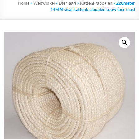
Home
»
Webwinkel
»
Dier-agri
»
Kattenkrabpalen
»
220meter
14MM sisal kattenkrabpalen touw (per tros)