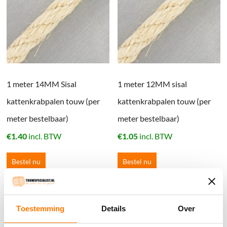
1 meter 14MM Sisal
1 meter 12MM sisal
kattenkrabpalen touw (per
kattenkrabpalen touw (per
meter bestelbaar)
meter bestelbaar)
€
1.40
incl. BTW
€
1.05
incl. BTW
Bestel nu
Bestel nu
Winkelwagen
Toestemming
Details
Over