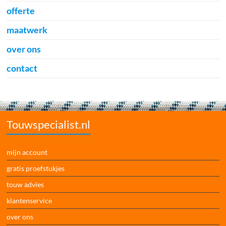
offerte
maatwerk
over ons
contact
Touwspecialist.nl
mijn account
gratis proefstukjes
touw advies
klantenservice
over ons