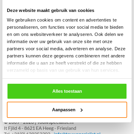
Geen producten in de winkelwagen.
Deze website maakt gebruik van cookies
We gebruiken cookies om content en advertenties te
֍ Groot aanbod & scherpe prijzen!
personaliseren, om functies voor social media te bieden
֍ Deskundig advies en gratis proefstukjes.
en om ons websiteverkeer te analyseren. Ook delen we
informatie over uw gebruik van onze site met onze
֍ Verzending in Nederland, België en Duitsland.
partners voor social media, adverteren en analyse. Deze
partners kunnen deze gegevens combineren met andere
informatie die u aan ze heeft verstrekt of die ze hebben
verzameld op basis van uw gebruik van hun services.
Verzendkosten €5,45, boven €70,- gratis verstuurd
(* gewicht onder 32kg). Binnen 24 uur verstuurd.
Alles toestaan
Aantal meters worden geleverd aan een stuk.
Specifieke wensen (meerdere lengten) kunt u aangeven bij het
Aanpassen
invulveld "Bestelnotities (optioneel)".
© 2009 - 2026 | Touwspecialist.nl
It Fjild 4 - 8621 EA Heeg - Friesland
Tel. +31(0) 629353302 -
info@touwspecialist.nl