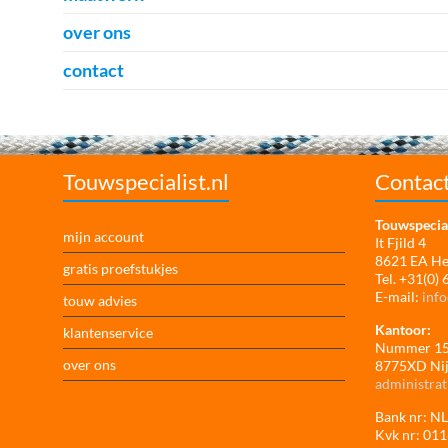
over ons
contact
Touwspecialist.nl
Contac
Touwspecial
mijn account
It Fjild 4
8621 EA H
gratis proefstukjes
Tel. +31(0)
E-mail:
info
touw advies
Kantoor:
klantenservice
Nummer 1
over ons
8775XD Ni
administrat
Bank nr: 
Kvk nr: 01