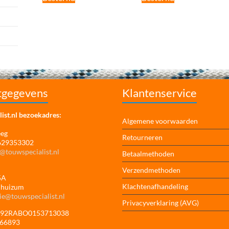
tgegevens
Klantenservice
ist.nl bezoekadres:
Algemene voorwaarden
eeg
Retourneren
 629353302
@touwspecialist.nl
Betaalmethoden
Verzendmethoden
5A
Klachtenafhandeling
jhuizum
ie@touwspecialist.nl
Privacyverklaring (AVG)
NL92RABO0153713038
166893