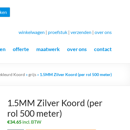
Zoeken
ken
winkelwagen
|
proefstuk
|
verzenden
|
over ons
en
offerte
maatwerk
over ons
contact
ekleurd Koord
»
grijs
»
1.5MM Zilver Koord (per rol 500 meter)
1.5MM Zilver Koord (per
rol 500 meter)
€
34.65
incl. BTW