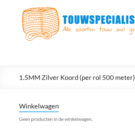
Ga
naar
Touwspecialist.nl
de
inhoud
Touwspecialist.nl,
het
adres
voor
vele
soorten
touw
en
1.5MM Zilver Koord (per rol 500 meter)
goed
advies!
Winkelwagen
Geen producten in de winkelwagen.