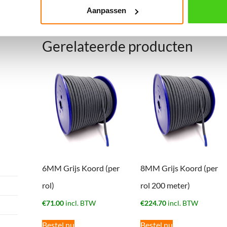
Het koord kan ook op lengte gesneden en afgebrand
Aanpassen
voorzien van lussen en haken.
Gerelateerde producten
6MM Grijs Koord (per
8MM Grijs Koord (per
rol)
rol 200 meter)
€
71.00
incl. BTW
€
224.70
incl. BTW
Bestel nu
Bestel nu