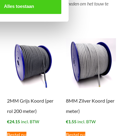
 worden. Tevens bestaan er mogelijkheden om het touw te
Alles toestaan
2MM Grijs Koord (per
8MM Zilver Koord (per
rol 200 meter)
meter)
€
24.15
incl. BTW
€
1.55
incl. BTW
Bestel nu
Bestel nu