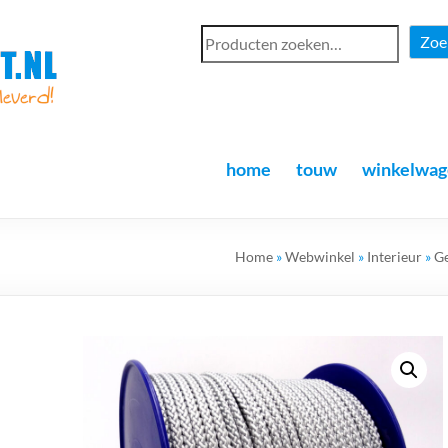
Zoe
home
touw
winkelwag
Home
»
Webwinkel
»
Interieur
»
G