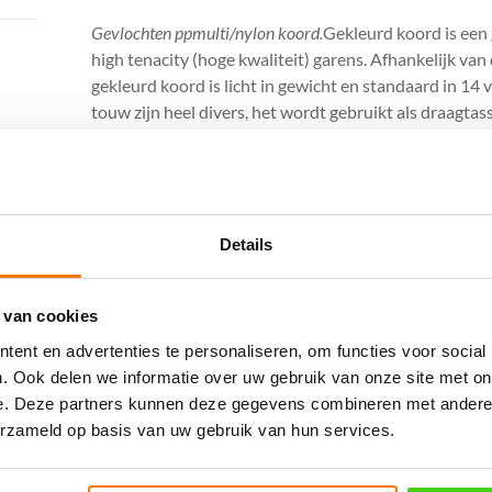
Gevlochten ppmulti/nylon koord.
Gekleurd koord is een
high tenacity (hoge kwaliteit) garens. Afhankelijk van
gekleurd koord is licht in gewicht en standaard in 14 
touw zijn heel divers, het wordt gebruikt als draagt
hondenlijn, waterskilijn en diverse andere toepassing
Diameter = 1.5 mm
Breekkracht in kg = 48
Volle rol = 500 meter
Details
Eigenschappen:
 van cookies
Licht in gewicht
Gunstige prijsstelling
ent en advertenties te personaliseren, om functies voor social
Blijft drijven
. Ook delen we informatie over uw gebruik van onze site met on
Soepel gevlochten en makkelijke te knopen
e. Deze partners kunnen deze gegevens combineren met andere i
erzameld op basis van uw gebruik van hun services.
Afwerking: