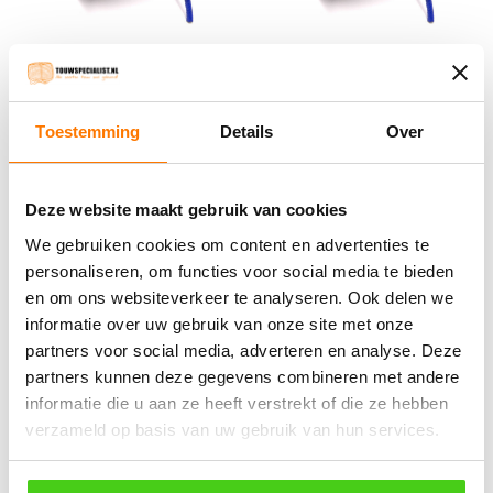
2MM Grijs Koord (per meter)
5MM Grijs Koord (per rol
100 meter)
€
0.28
incl. BTW
Toestemming
Details
Over
€
49.35
incl. BTW
Bestel nu
Bestel nu
Deze website maakt gebruik van cookies
We gebruiken cookies om content en advertenties te
personaliseren, om functies voor social media te bieden
en om ons websiteverkeer te analyseren. Ook delen we
Winkelwagen
informatie over uw gebruik van onze site met onze
partners voor social media, adverteren en analyse. Deze
Geen producten in de winkelwagen.
partners kunnen deze gegevens combineren met andere
informatie die u aan ze heeft verstrekt of die ze hebben
֍ Groot aanbod & scherpe prijzen!
verzameld op basis van uw gebruik van hun services.
֍ Deskundig advies en gratis proefstukjes.