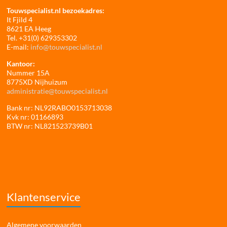
Touwspecialist.nl bezoekadres:
It Fjild 4
8621 EA Heeg
Tel. +31(0) 629353302
E-mail:
info@touwspecialist.nl
Kantoor:
Nummer 15A
8775XD Nijhuizum
administratie@touwspecialist.nl
Bank nr: NL92RABO0153713038
Kvk nr: 01166893
BTW nr: NL821523739B01
Klantenservice
Algemene voorwaarden