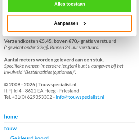
֍ Verzending in Nederland, België en Duitsland.
Alles toestaan
Aanpassen
Verzendkosten €5,45, boven €70,- gratis verstuurd
(* gewicht onder 32kg). Binnen 24 uur verstuurd.
Aantal meters worden geleverd aan een stuk.
Specifieke wensen (meerdere lengten) kunt u aangeven bij het
invulveld "Bestelnotities (optioneel)".
© 2009 - 2026 | Touwspecialist.nl
It Fjild 4 - 8621 EA Heeg - Friesland
Tel. +31(0) 629353302 -
info@touwspecialist.nl
home
touw
Gekleurd koord