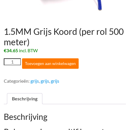
1.5MM Grijs Koord (per rol 500
meter)
€
34.65
incl. BTW
1.5MM
Toevoegen aan winkelwagen
Grijs
Koord
(per
Categorieën:
grijs
,
grijs
,
grijs
rol
500
meter)
Beschrijving
aantal
Beschrijving