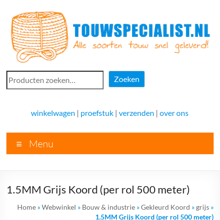
Ga
naar
de
inhoud
Touwspecialist.nl
Zoeken
Zoeken
Touwspecialist.nl,
het
winkelwagen
|
proefstuk
|
verzenden
|
over ons
adres
voor
Menu
vele
soorten
touw
en
1.5MM Grijs Koord (per rol 500 meter)
goed
advies!
Home
»
Webwinkel
»
Bouw & industrie
»
Gekleurd Koord
»
grijs
»
1.5MM Grijs Koord (per rol 500 meter)