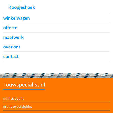
Koopjeshoek
winkelwagen
offerte
maatwerk
over ons
contact
Touwspecialist.nl
mijn account
gratis proefstukjes