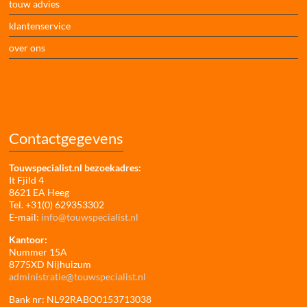
touw advies
klantenservice
over ons
Contactgegevens
Touwspecialist.nl bezoekadres:
It Fjild 4
8621 EA Heeg
Tel. +31(0) 629353302
E-mail:
info@touwspecialist.nl
Kantoor:
Nummer 15A
8775XD Nijhuizum
administratie@touwspecialist.nl
Bank nr: NL92RABO0153713038