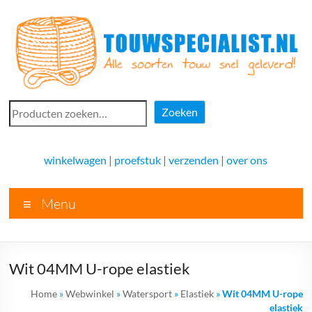
Ga
naar
de
inhoud
Touwspecialist.nl
Zoeken
Zoeken
Touwspecialist.nl,
het
winkelwagen
|
proefstuk
|
verzenden
|
over ons
adres
voor
Menu
vele
soorten
touw
en
Wit 04MM U-rope elastiek
goed
advies!
Home
»
Webwinkel
»
Watersport
»
Elastiek
»
Wit 04MM U-rope
elastiek