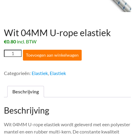
Wit 04MM U-rope elastiek
€
0.80
incl. BTW
Wit
Toevoegen aan winkelwagen
04MM
U-
rope
Categorieën:
Elastiek
,
Elastiek
elastiek
aantal
Beschrijving
Beschrijving
Wit 04MM U-rope elastiek wordt geleverd met een polyester
mantel en een rubber multi-kern. De constante kwaliteit