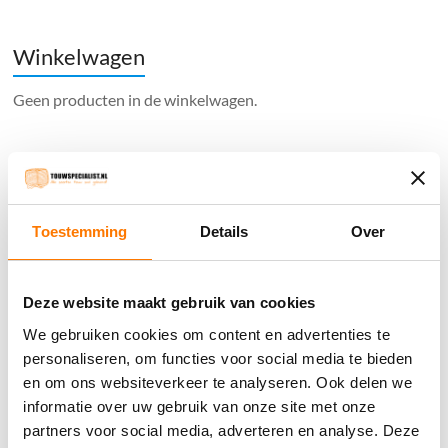
Winkelwagen
Geen producten in de winkelwagen.
֍ Groot aanbod & scherpe prijzen!
֍ Deskundig advies en gratis proefstukjes.
Toestemming
Details
Over
֍ Verzending in Nederland, België en Duitsland.
Deze website maakt gebruik van cookies
We gebruiken cookies om content en advertenties te
Verzendkosten €5,45, boven €70,- gratis verstuurd
personaliseren, om functies voor social media te bieden
(* gewicht onder 32kg). Binnen 24 uur verstuurd.
en om ons websiteverkeer te analyseren. Ook delen we
informatie over uw gebruik van onze site met onze
Aantal meters worden geleverd aan een stuk.
partners voor social media, adverteren en analyse. Deze
Specifieke wensen (meerdere lengten) kunt u aangeven bij het