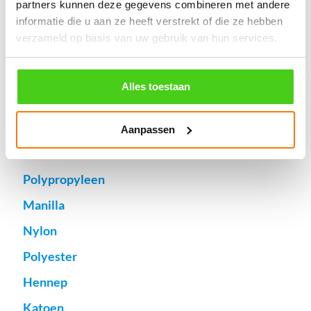
partners kunnen deze gegevens combineren met andere
invulveld "Bestelnotities (optioneel)".
informatie die u aan ze heeft verstrekt of die ze hebben
© 2009 - 2026 | Touwspecialist.nl
verzameld op basis van uw gebruik van hun services.
It Fjild 4 - 8621 EA Heeg - Friesland
Tel. +31(0) 629353302 -
info@touwspecialist.nl
Alles toestaan
home
Aanpassen
touw
Gekleurd koord
Polypropyleen
Manilla
Nylon
Polyester
Hennep
Katoen