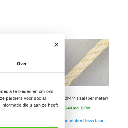
Over
 media te bieden en om ons
08MM sisal (per meter)
18MM sisal (per meter)
ze partners voor social
nformatie die u aan ze heeft
€
0.76
incl. BTW
€
3.40
incl. BTW
Bestel nu
Binnenkort leverbaar