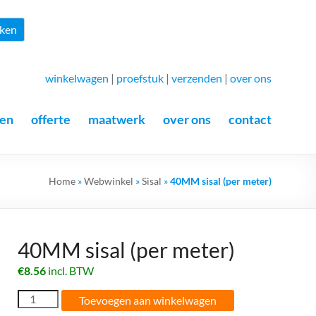
Zoeken
ken
winkelwagen
|
proefstuk
|
verzenden
|
over ons
en
offerte
maatwerk
over ons
contact
Home
»
Webwinkel
»
Sisal
»
40MM sisal (per meter)
40MM sisal (per meter)
€
8.56
incl. BTW
40MM
Toevoegen aan winkelwagen
sisal