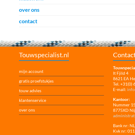
over ons
contact
Touwspecialist.nl
Contac
Touwspecial
mijn account
It Fjild 4
8621 EA H
gratis proefstukjes
Tel. +31(0)
E-mail:
info
touw advies
Kantoor:
klantenservice
Nummer 1
over ons
8775XD Ni
administrat
Bank nr: 
Kvk nr: 01