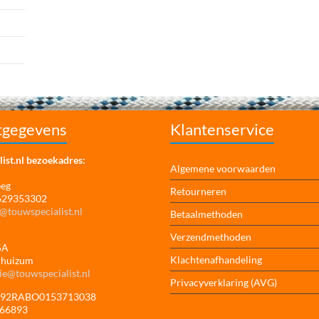
tgegevens
Klantenservice
ist.nl bezoekadres:
Algemene voorwaarden
eeg
Retourneren
 629353302
@touwspecialist.nl
Betaalmethoden
Verzendmethoden
5A
Klachtenafhandeling
jhuizum
ie@touwspecialist.nl
Privacyverklaring (AVG)
NL92RABO0153713038
166893