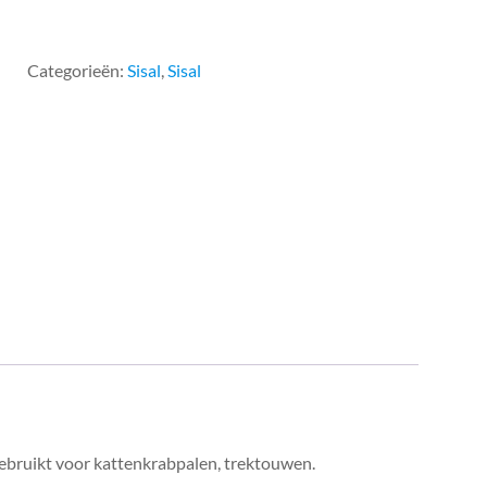
(per
meter)
aantal
Categorieën:
Sisal
,
Sisal
gebruikt voor kattenkrabpalen, trektouwen.