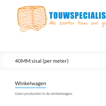
Ga
naar
Touwspecialist.nl
de
inhoud
Touwspecialist.nl,
het
adres
voor
vele
soorten
touw
en
40MM sisal (per meter)
goed
advies!
Winkelwagen
Geen producten in de winkelwagen.