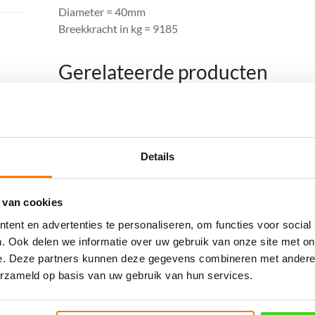
Diameter = 40mm
Breekkracht in kg = 9185
Gerelateerde producten
Details
 van cookies
ent en advertenties te personaliseren, om functies voor social
04MM sisal (per tros
12MM sisal (per meter)
. Ook delen we informatie over uw gebruik van onze site met on
e. Deze partners kunnen deze gegevens combineren met andere i
220meter)
€
1.10
incl. BTW
erzameld op basis van uw gebruik van hun services.
€
35.70
incl. BTW
Bestel nu