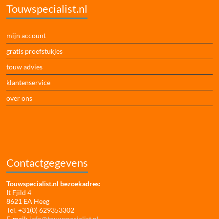
Touwspecialist.nl
mijn account
gratis proefstukjes
touw advies
klantenservice
over ons
Contactgegevens
Touwspecialist.nl bezoekadres:
It Fjild 4
8621 EA Heeg
Tel. +31(0) 629353302
E-mail:
info@touwspecialist.nl