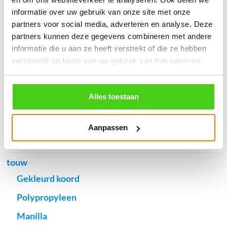
informatie over uw gebruik van onze site met onze
Verzendkosten €5,45, boven €70,- gratis verstuurd
partners voor social media, adverteren en analyse. Deze
(* gewicht onder 32kg). Binnen 24 uur verstuurd.
partners kunnen deze gegevens combineren met andere
informatie die u aan ze heeft verstrekt of die ze hebben
Aantal meters worden geleverd aan een stuk.
Specifieke wensen (meerdere lengten) kunt u aangeven bij het
verzameld op basis van uw gebruik van hun services.
invulveld "Bestelnotities (optioneel)".
© 2009 - 2026 | Touwspecialist.nl
Alles toestaan
It Fjild 4 - 8621 EA Heeg - Friesland
Tel. +31(0) 629353302 -
info@touwspecialist.nl
Aanpassen
home
touw
Gekleurd koord
Polypropyleen
Manilla