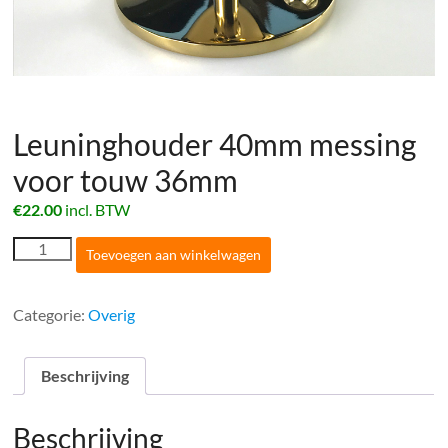
Leuninghouder 40mm messing
voor touw 36mm
€
22.00
incl. BTW
Leuninghouder
Toevoegen aan winkelwagen
40mm
messing
voor
Categorie:
Overig
touw
36mm
aantal
Beschrijving
Beschrijving