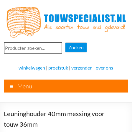
Ga
naar
de
inhoud
Touwspecialist.nl
Zoeken
Zoeken
Touwspecialist.nl,
het
winkelwagen
|
proefstuk
|
verzenden
|
over ons
adres
voor
Menu
vele
soorten
touw
en
Leuninghouder 40mm messing voor
goed
advies!
touw 36mm