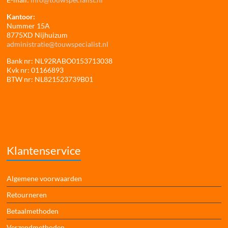
Kantoor:
Nummer 15A
8775XD Nijhuizum
administratie@touwspecialist.nl
Bank nr: NL92RABO0153713038
Kvk nr: 01166893
BTW nr: NL821523739B01
Klantenservice
Algemene voorwaarden
Retourneren
Betaalmethoden
Verzendmethoden