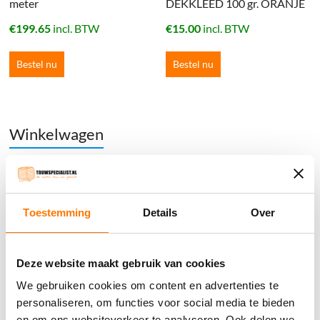
meter
DEKKLEED 100 gr. ORANJE
€
199.65
incl. BTW
€
15.00
incl. BTW
Bestel nu
Bestel nu
Winkelwagen
Geen producten in de winkelwagen.
֍ Groot aanbod & scherpe prijzen!
Toestemming
Details
Over
֍ Deskundig advies en gratis proefstukjes.
֍ Verzending in Nederland, België en Duitsland.
Deze website maakt gebruik van cookies
We gebruiken cookies om content en advertenties te
personaliseren, om functies voor social media te bieden
en om ons websiteverkeer te analyseren. Ook delen we