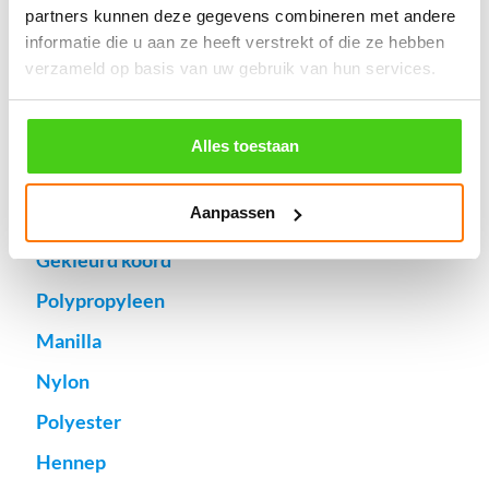
Specifieke wensen (meerdere lengten) kunt u aangeven bij het
partners kunnen deze gegevens combineren met andere
invulveld "Bestelnotities (optioneel)".
informatie die u aan ze heeft verstrekt of die ze hebben
verzameld op basis van uw gebruik van hun services.
© 2009 - 2026 | Touwspecialist.nl
It Fjild 4 - 8621 EA Heeg - Friesland
Tel. +31(0) 629353302 -
info@touwspecialist.nl
Alles toestaan
home
Aanpassen
touw
Gekleurd koord
Polypropyleen
Manilla
Nylon
Polyester
Hennep