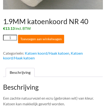
1.9MM katoenkoord NR 40
€
13.13
incl. BTW
1.9MM
Toevoegen aan winkelwagen
katoenkoord
NR
40
Categorieën:
Katoen koord/Haak katoen
,
Katoen
aantal
koord/Haak katoen
Beschrijving
Beschrijving
Een zachte natuurvezel en ecru (gebroken wit) van kleur.
Katoen kan makkelijk geverfd worden.