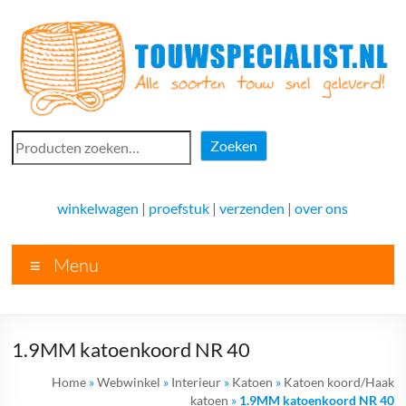
Ga
naar
de
inhoud
Touwspecialist.nl
Zoeken
Zoeken
Touwspecialist.nl,
het
winkelwagen
|
proefstuk
|
verzenden
|
over ons
adres
voor
Menu
vele
soorten
touw
en
1.9MM katoenkoord NR 40
goed
advies!
Home
»
Webwinkel
»
Interieur
»
Katoen
»
Katoen koord/Haak
katoen
»
1.9MM katoenkoord NR 40