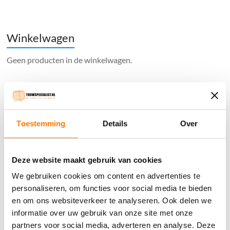
Winkelwagen
Geen producten in de winkelwagen.
֍ Groot aanbod & scherpe prijzen!
֍ Deskundig advies en gratis proefstukjes.
Toestemming
Details
Over
֍ Verzending in Nederland, België en Duitsland.
Deze website maakt gebruik van cookies
We gebruiken cookies om content en advertenties te
personaliseren, om functies voor social media te bieden
Verzendkosten €5,45, boven €70,- gratis verstuurd
en om ons websiteverkeer te analyseren. Ook delen we
(* gewicht onder 32kg). Binnen 24 uur verstuurd.
informatie over uw gebruik van onze site met onze
Aantal meters worden geleverd aan een stuk.
partners voor social media, adverteren en analyse. Deze