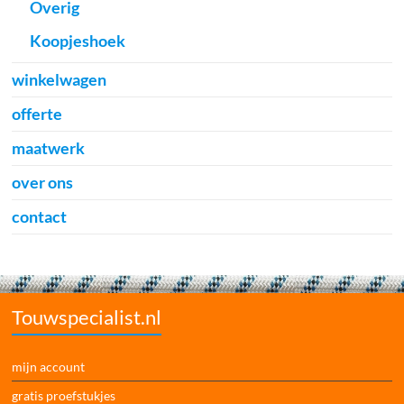
Overig
Koopjeshoek
winkelwagen
offerte
maatwerk
over ons
contact
Touwspecialist.nl
mijn account
gratis proefstukjes