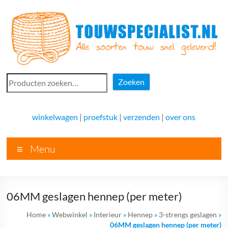
Ga
naar
de
inhoud
Touwspecialist.nl
Zoeken
Zoeken
Touwspecialist.nl,
het
winkelwagen
|
proefstuk
|
verzenden
|
over ons
adres
voor
Menu
vele
soorten
touw
en
06MM geslagen hennep (per meter)
goed
advies!
Home
»
Webwinkel
»
Interieur
»
Hennep
»
3-strengs geslagen
»
06MM geslagen hennep (per meter)