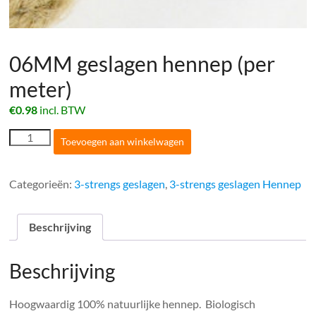
06MM geslagen hennep (per
meter)
€
0.98
incl. BTW
06MM
Toevoegen aan winkelwagen
geslagen
hennep
(per
Categorieën:
3-strengs geslagen
,
3-strengs geslagen Hennep
meter)
aantal
Beschrijving
Beschrijving
Hoogwaardig 100% natuurlijke hennep. Biologisch