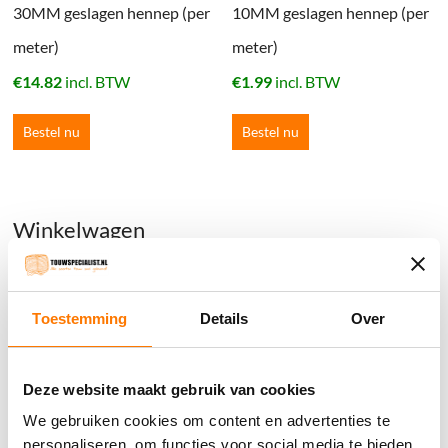
30MM geslagen hennep (per
10MM geslagen hennep (per
meter)
meter)
€
14.82
incl. BTW
€
1.99
incl. BTW
Bestel nu
Bestel nu
Winkelwagen
Geen producten in de winkelwagen.
Toestemming
Details
Over
֍ Groot aanbod & scherpe prijzen!
֍ Deskundig advies en gratis proefstukjes.
Deze website maakt gebruik van cookies
֍ Verzending in Nederland, België en Duitsland.
We gebruiken cookies om content en advertenties te
personaliseren, om functies voor social media te bieden