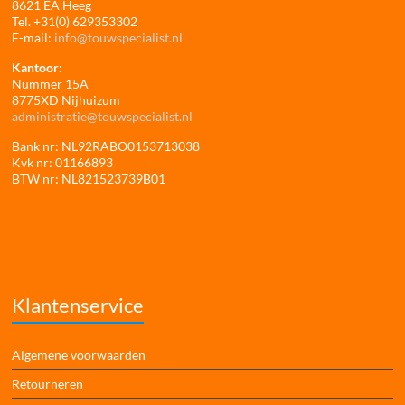
8621 EA Heeg
Tel. +31(0) 629353302
E-mail:
info@touwspecialist.nl
Kantoor:
Nummer 15A
8775XD Nijhuizum
administratie@touwspecialist.nl
Bank nr: NL92RABO0153713038
Kvk nr: 01166893
BTW nr: NL821523739B01
Klantenservice
Algemene voorwaarden
Retourneren