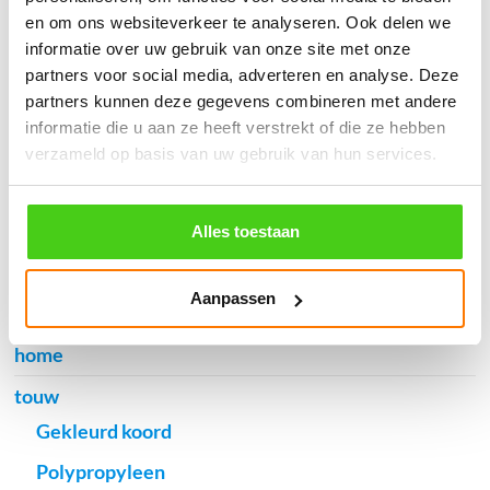
en om ons websiteverkeer te analyseren. Ook delen we
informatie over uw gebruik van onze site met onze
partners voor social media, adverteren en analyse. Deze
Verzendkosten €5,45, boven €70,- gratis verstuurd
partners kunnen deze gegevens combineren met andere
(* gewicht onder 32kg). Binnen 24 uur verstuurd.
informatie die u aan ze heeft verstrekt of die ze hebben
Aantal meters worden geleverd aan een stuk.
verzameld op basis van uw gebruik van hun services.
Specifieke wensen (meerdere lengten) kunt u aangeven bij het
invulveld "Bestelnotities (optioneel)".
Alles toestaan
© 2009 - 2026 | Touwspecialist.nl
It Fjild 4 - 8621 EA Heeg - Friesland
Tel. +31(0) 629353302 -
info@touwspecialist.nl
Aanpassen
home
touw
Gekleurd koord
Polypropyleen