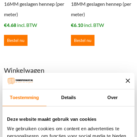
16MM geslagen hennep (per
18MM geslagen hennep (per
meter)
meter)
€
4.68
incl. BTW
€
6.10
incl. BTW
Bestel nu
Bestel nu
Winkelwagen
Geen producten in de winkelwagen.
Toestemming
Details
Over
֍ Groot aanbod & scherpe prijzen!
֍ Deskundig advies en gratis proefstukjes.
Deze website maakt gebruik van cookies
֍ Verzending in Nederland, België en Duitsland.
We gebruiken cookies om content en advertenties te
personaliseren, om functies voor social media te bieden