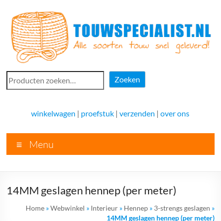
Ga
naar
de
inhoud
Touwspecialist.nl
Zoeken
Zoeken
Touwspecialist.nl,
het
winkelwagen
|
proefstuk
|
verzenden
|
over ons
adres
voor
Menu
vele
soorten
touw
en
14MM geslagen hennep (per meter)
goed
advies!
Home
»
Webwinkel
»
Interieur
»
Hennep
»
3-strengs geslagen
»
14MM geslagen hennep (per meter)