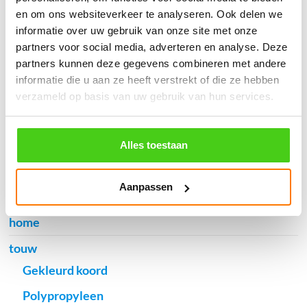
en om ons websiteverkeer te analyseren. Ook delen we
informatie over uw gebruik van onze site met onze
partners voor social media, adverteren en analyse. Deze
Verzendkosten €5,45, boven €70,- gratis verstuurd
partners kunnen deze gegevens combineren met andere
(* gewicht onder 32kg). Binnen 24 uur verstuurd.
informatie die u aan ze heeft verstrekt of die ze hebben
Aantal meters worden geleverd aan een stuk.
verzameld op basis van uw gebruik van hun services.
Specifieke wensen (meerdere lengten) kunt u aangeven bij het
invulveld "Bestelnotities (optioneel)".
Alles toestaan
© 2009 - 2026 | Touwspecialist.nl
It Fjild 4 - 8621 EA Heeg - Friesland
Tel. +31(0) 629353302 -
info@touwspecialist.nl
Aanpassen
home
touw
Gekleurd koord
Polypropyleen