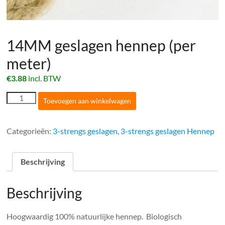
14MM geslagen hennep (per
meter)
€
3.88
incl. BTW
14MM
Toevoegen aan winkelwagen
geslagen
hennep
(per
Categorieën:
3-strengs geslagen
,
3-strengs geslagen Hennep
meter)
aantal
Beschrijving
Beschrijving
Hoogwaardig 100% natuurlijke hennep. Biologisch