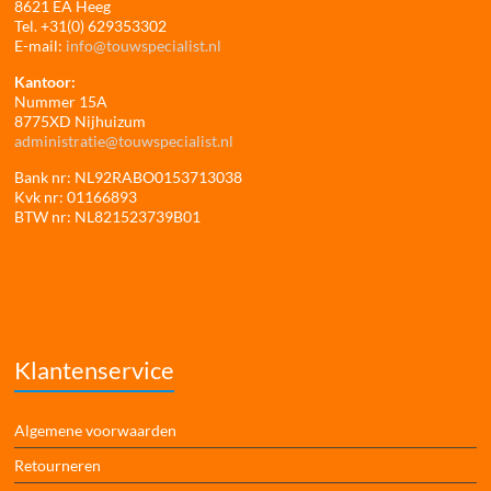
8621 EA Heeg
Tel. +31(0) 629353302
E-mail:
info@touwspecialist.nl
Kantoor:
Nummer 15A
8775XD Nijhuizum
administratie@touwspecialist.nl
Bank nr: NL92RABO0153713038
Kvk nr: 01166893
BTW nr: NL821523739B01
Klantenservice
Algemene voorwaarden
Retourneren