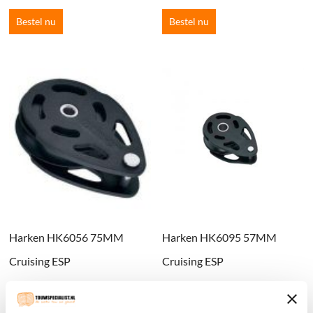
Bestel nu
Bestel nu
Harken HK6056 75MM
Harken HK6095 57MM
Cruising ESP
Cruising ESP
€
150.00
incl. BTW
€
103.38
incl. BTW