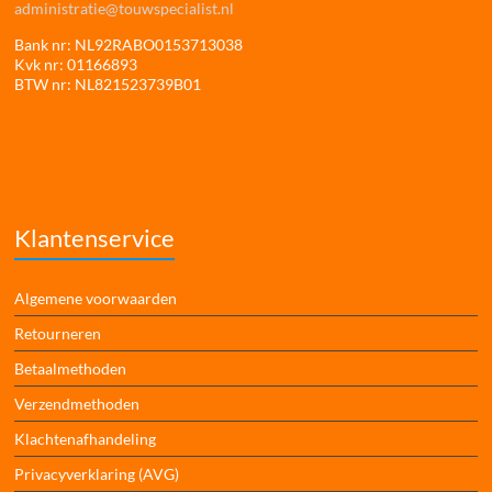
administratie@touwspecialist.nl
Bank nr: NL92RABO0153713038
Kvk nr: 01166893
BTW nr: NL821523739B01
Klantenservice
Algemene voorwaarden
Retourneren
Betaalmethoden
Verzendmethoden
Klachtenafhandeling
Privacyverklaring (AVG)