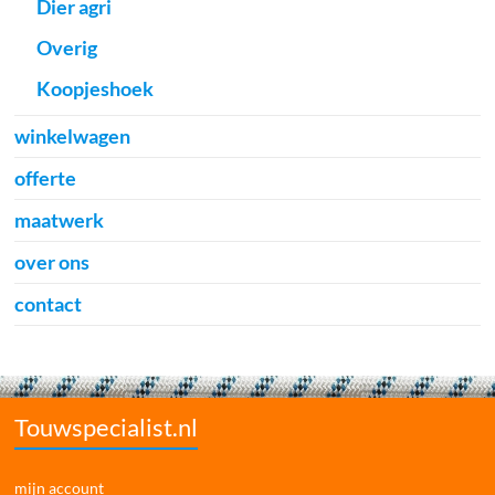
Dier agri
Overig
Koopjeshoek
winkelwagen
offerte
maatwerk
over ons
contact
Touwspecialist.nl
mijn account