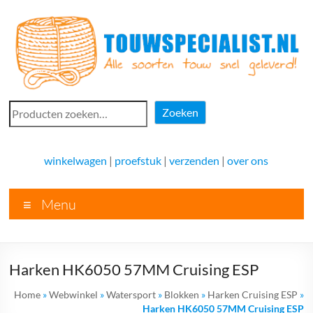
Ga
naar
de
inhoud
Touwspecialist.nl
Zoeken
Zoeken
Touwspecialist.nl,
het
winkelwagen
|
proefstuk
|
verzenden
|
over ons
adres
voor
Menu
vele
soorten
touw
en
Harken HK6050 57MM Cruising ESP
goed
advies!
Home
»
Webwinkel
»
Watersport
»
Blokken
»
Harken Cruising ESP
»
Harken HK6050 57MM Cruising ESP