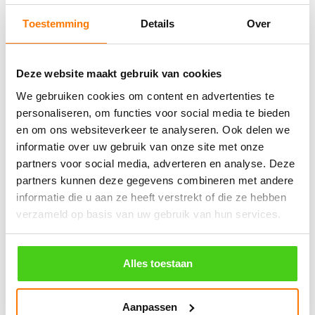
Bestel nu
Bestel nu
Toestemming
Details
Over
Winkelwagen
Deze website maakt gebruik van cookies
We gebruiken cookies om content en advertenties te
Geen producten in de winkelwagen.
personaliseren, om functies voor social media te bieden
en om ons websiteverkeer te analyseren. Ook delen we
informatie over uw gebruik van onze site met onze
֍ Groot aanbod & scherpe prijzen!
partners voor social media, adverteren en analyse. Deze
֍ Deskundig advies en gratis proefstukjes.
partners kunnen deze gegevens combineren met andere
informatie die u aan ze heeft verstrekt of die ze hebben
֍ Verzending in Nederland, België en Duitsland.
verzameld op basis van uw gebruik van hun services.
Alles toestaan
Verzendkosten €5,45, boven €70,- gratis verstuurd
(* gewicht onder 32kg). Binnen 24 uur verstuurd.
Aanpassen