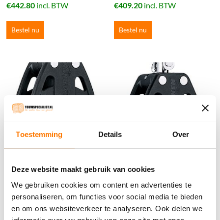
€
442.80
incl. BTW
€
409.20
incl. BTW
Bestel nu
Bestel nu
Toestemming
Details
Over
Deze website maakt gebruik van cookies
Harken HK2681 75MM
Harken HK2625 57MM
We gebruiken cookies om content en advertenties te
personaliseren, om functies voor social media te bieden
Carbo Ratchamatic
Carbo Ratchamatic
en om ons websiteverkeer te analyseren. Ook delen we
€
224.40
incl. BTW
€
152.40
incl. BTW