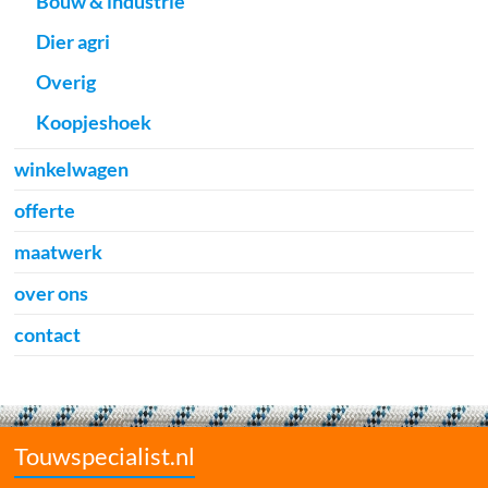
Bouw & industrie
Dier agri
Overig
Koopjeshoek
winkelwagen
offerte
maatwerk
over ons
contact
Touwspecialist.nl