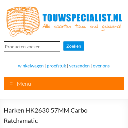
Ga
naar
de
inhoud
Touwspecialist.nl
Zoeken
Zoeken
Touwspecialist.nl,
het
winkelwagen
|
proefstuk
|
verzenden
|
over ons
adres
voor
Menu
vele
soorten
touw
en
Harken HK2630 57MM Carbo
goed
advies!
Ratchamatic