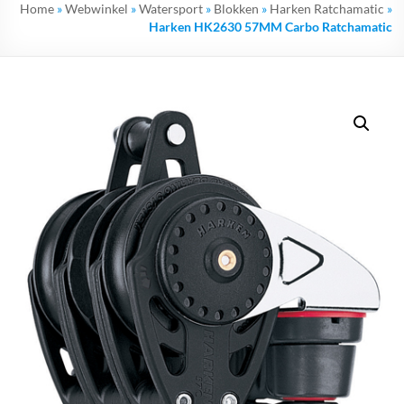
Home
»
Webwinkel
»
Watersport
»
Blokken
»
Harken Ratchamatic
»
Harken HK2630 57MM Carbo Ratchamatic