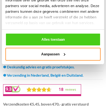
informatie over uw gebruik van onze site met onze
partners voor social media, adverteren en analyse. Deze
Bestel nu
Bestel nu
partners kunnen deze gegevens combineren met andere
informatie die u aan ze heeft verstrekt of die ze hebben
verzameld op basis van uw gebruik van hun services.
Winkelwagen
Alles toestaan
Geen producten in de winkelwagen.
Aanpassen
֍ Groot aanbod & scherpe prijzen!
֍ Deskundig advies en gratis proefstukjes.
֍ Verzending in Nederland, België en Duitsland.
Verzendkosten €5,45, boven €70,- gratis verstuurd