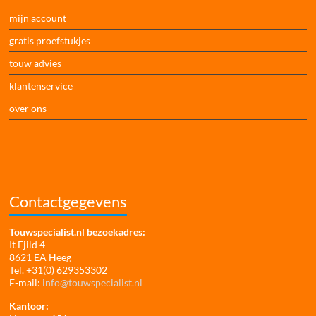
mijn account
gratis proefstukjes
touw advies
klantenservice
over ons
Contactgegevens
Touwspecialist.nl bezoekadres:
It Fjild 4
8621 EA Heeg
Tel. +31(0) 629353302
E-mail:
info@touwspecialist.nl
Kantoor: