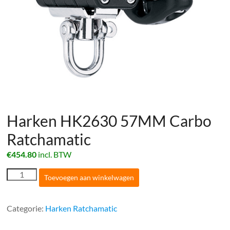
Harken HK2630 57MM Carbo
Ratchamatic
€
454.80
incl. BTW
Harken
Toevoegen aan winkelwagen
HK2630
57MM
Carbo
Categorie:
Harken Ratchamatic
Ratchamatic
aantal