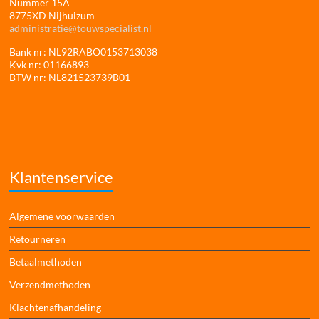
Nummer 15A
8775XD Nijhuizum
administratie@touwspecialist.nl
Bank nr: NL92RABO0153713038
Kvk nr: 01166893
BTW nr: NL821523739B01
Klantenservice
Algemene voorwaarden
Retourneren
Betaalmethoden
Verzendmethoden
Klachtenafhandeling