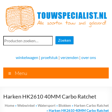
Ga
naar
de
inhoud
Touwspecialist.nl
Zoeken
Zoeken
Touwspecialist.nl,
het
winkelwagen
|
proefstuk
|
verzenden
|
over ons
adres
voor
Menu
vele
soorten
touw
en
Harken HK2610 40MM Carbo Ratchet
goed
advies!
Home
»
Webwinkel
»
Watersport
»
Blokken
»
Harken Carbo Ratchet
»
Harken HK2610 40MM Carbo Ratchet