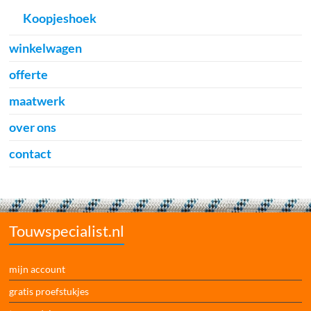
Koopjeshoek
winkelwagen
offerte
maatwerk
over ons
contact
Touwspecialist.nl
mijn account
gratis proefstukjes