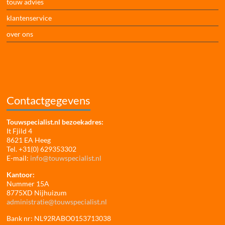
touw advies
klantenservice
over ons
Contactgegevens
Touwspecialist.nl bezoekadres:
It Fjild 4
8621 EA Heeg
Tel. +31(0) 629353302
E-mail:
info@touwspecialist.nl
Kantoor:
Nummer 15A
8775XD Nijhuizum
administratie@touwspecialist.nl
Bank nr: NL92RABO0153713038