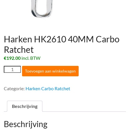
Harken HK2610 40MM Carbo
Ratchet
€
192.00
incl. BTW
Harken
Toevoegen aan winkelwagen
HK2610
40MM
Carbo
Categorie:
Harken Carbo Ratchet
Ratchet
aantal
Beschrijving
Beschrijving