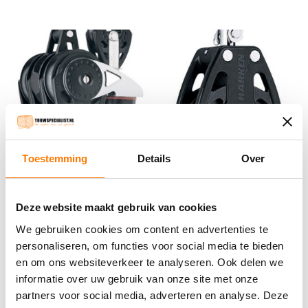
Toestemming
Details
Over
Harken HK2619 40MM
Harken HK2135 57MM
Deze website maakt gebruik van cookies
Carbo Ratchet
Carbo Ratchet
We gebruiken cookies om content en advertenties te
€
343.80
incl. BTW
€
106.80
incl. BTW
personaliseren, om functies voor social media te bieden
en om ons websiteverkeer te analyseren. Ook delen we
Bestel nu
Bestel nu
informatie over uw gebruik van onze site met onze
partners voor social media, adverteren en analyse. Deze