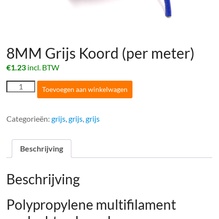
8MM Grijs Koord (per meter)
€
1.23
incl. BTW
8MM
Toevoegen aan winkelwagen
Grijs
Koord
(per
Categorieën:
grijs
,
grijs
,
grijs
meter)
aantal
Beschrijving
Beschrijving
Polypropylene multifilament