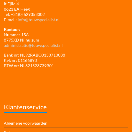
It Fjild 4
8621 EA Heeg
Tel. +31(0) 629353302
E-mail:
info@touwspecialist.nl
Kantoor:
Nummer 15A
8775XD Nijhuizum
administratie@touwspecialist.nl
Bank nr: NL92RABO0153713038
Kvk nr: 01166893
BTW nr: NL821523739B01
Klantenservice
Algemene voorwaarden