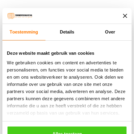
5MM Grijs Koord (per meter)
3MM Grijs Koord (per rol
100 meter)
€
0.56
incl. BTW
€
17.85
incl. BTW
Toestemming
Details
Over
Bestel nu
Bestel nu
Deze website maakt gebruik van cookies
We gebruiken cookies om content en advertenties te
personaliseren, om functies voor social media te bieden
Winkelwagen
en om ons websiteverkeer te analyseren. Ook delen we
informatie over uw gebruik van onze site met onze
Geen producten in de winkelwagen.
partners voor social media, adverteren en analyse. Deze
partners kunnen deze gegevens combineren met andere
informatie die u aan ze heeft verstrekt of die ze hebben
֍ Groot aanbod & scherpe prijzen!
verzameld op basis van uw gebruik van hun services.
֍ Deskundig advies en gratis proefstukjes.
֍ Verzending in Nederland, België en Duitsland.
Alles toestaan