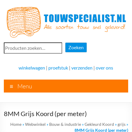
Ga
naar
de
inhoud
Touwspecialist.nl
Zoeken
Zoeken
Touwspecialist.nl,
het
winkelwagen
|
proefstuk
|
verzenden
|
over ons
adres
voor
Menu
vele
soorten
touw
en
8MM Grijs Koord (per meter)
goed
advies!
Home
»
Webwinkel
»
Bouw & industrie
»
Gekleurd Koord
»
grijs
»
8MM Grijs Koord (per meter)