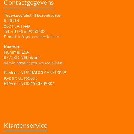
Contactgegevens
Touwspecialist.nl bezoekadres:
It Fjild 4
8621 EA Heeg
Tel. +31(0) 629353302
E-mail:
info@touwspecialist.nl
Kantoor:
Nummer 15A
8775XD Nijhuizum
administratie@touwspecialist.nl
Bank nr: NL92RABO0153713038
Kvk nr: 01166893
BTW nr: NL821523739B01
Klantenservice