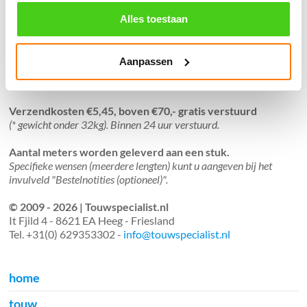
֍ Deskundig advies en gratis proefstukjes.
Alles toestaan
֍ Verzending in Nederland, België en Duitsland.
Aanpassen
Verzendkosten €5,45, boven €70,- gratis verstuurd
(* gewicht onder 32kg). Binnen 24 uur verstuurd.
Aantal meters worden geleverd aan een stuk.
Specifieke wensen (meerdere lengten) kunt u aangeven bij het
invulveld "Bestelnotities (optioneel)".
© 2009 - 2026 | Touwspecialist.nl
It Fjild 4 - 8621 EA Heeg - Friesland
Tel. +31(0) 629353302 -
info@touwspecialist.nl
home
touw