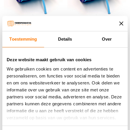
2MM Turkoois Koord (per
6MM Turkoois Koord (per rol
meter)
100 meter)
Toestemming
Details
Over
€
0.28
incl. BTW
€
74.55
incl. BTW
Deze website maakt gebruik van cookies
Bestel nu
Bestel nu
We gebruiken cookies om content en advertenties te
personaliseren, om functies voor social media te bieden
en om ons websiteverkeer te analyseren. Ook delen we
Winkelwagen
informatie over uw gebruik van onze site met onze
partners voor social media, adverteren en analyse. Deze
Geen producten in de winkelwagen.
partners kunnen deze gegevens combineren met andere
informatie die u aan ze heeft verstrekt of die ze hebben
verzameld op basis van uw gebruik van hun services.
֍ Groot aanbod & scherpe prijzen!