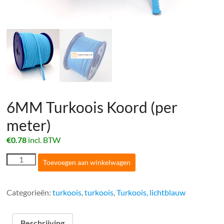
6MM Turkoois Koord (per
meter)
€
0.78
incl. BTW
6MM
Toevoegen aan winkelwagen
Turkoois
Koord
(per
Categorieën:
turkoois
,
turkoois
,
Turkoois, lichtblauw
meter)
aantal
Beschrijving