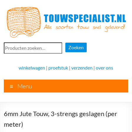
Ga
naar
de
inhoud
Touwspecialist.nl
Zoeken
Zoeken
Touwspecialist.nl,
het
winkelwagen
|
proefstuk
|
verzenden
|
over ons
adres
voor
Menu
vele
soorten
touw
en
6mm Jute Touw, 3-strengs geslagen (per
goed
advies!
meter)