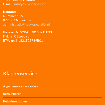
E-mail:
info@touwspecialist.nl
Kantoor:
Nummer 15A
8775XD Nijhuizum
administratie@touwspecialist.nl
Bank nr: NL92RABO0153713038
Kvk nr: 01166893
BTW nr: NL821523739B01
Klantenservice
Algemene voorwaarden
Retourneren
Betaalmethoden