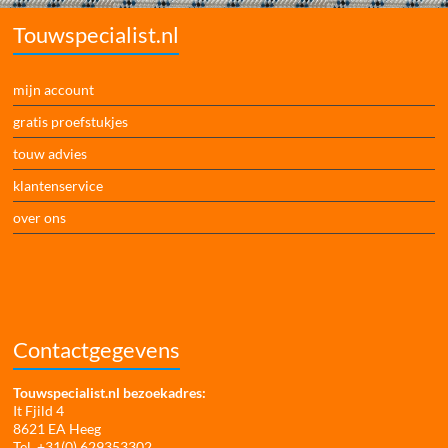
Touwspecialist.nl
mijn account
gratis proefstukjes
touw advies
klantenservice
over ons
Contactgegevens
Touwspecialist.nl bezoekadres:
It Fjild 4
8621 EA Heeg
Tel. +31(0) 629353302