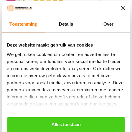
Verzendkosten €5,45, boven €70,- gratis verstuurd
(* gewicht onder 32kg). Binnen 24 uur verstuurd.
Toestemming
Details
Over
Aantal meters worden geleverd aan een stuk.
Specifieke wensen (meerdere lengten) kunt u aangeven bij het
Deze website maakt gebruik van cookies
invulveld "Bestelnotities (optioneel)".
We gebruiken cookies om content en advertenties te
© 2009 - 2026 | Touwspecialist.nl
personaliseren, om functies voor social media te bieden
It Fjild 4 - 8621 EA Heeg - Friesland
en om ons websiteverkeer te analyseren. Ook delen we
Tel. +31(0) 629353302 -
info@touwspecialist.nl
informatie over uw gebruik van onze site met onze
partners voor social media, adverteren en analyse. Deze
home
partners kunnen deze gegevens combineren met andere
informatie die u aan ze heeft verstrekt of die ze hebben
touw
verzameld op basis van uw gebruik van hun services.
Gekleurd koord
Polypropyleen
Alles toestaan
Manilla