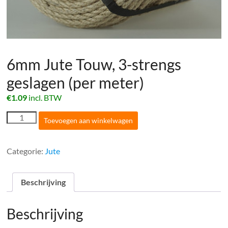
6mm Jute Touw, 3-strengs
geslagen (per meter)
€
1.09
incl. BTW
6mm
Toevoegen aan winkelwagen
Jute
Touw,
3-
Categorie:
Jute
strengs
geslagen
(per
Beschrijving
meter)
aantal
Beschrijving