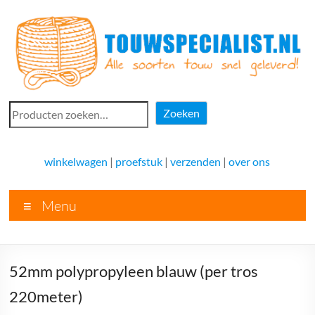
Ga
naar
de
inhoud
Touwspecialist.nl
Zoeken
Zoeken
Touwspecialist.nl,
het
winkelwagen
|
proefstuk
|
verzenden
|
over ons
adres
voor
Menu
vele
soorten
touw
en
52mm polypropyleen blauw (per tros
goed
advies!
220meter)