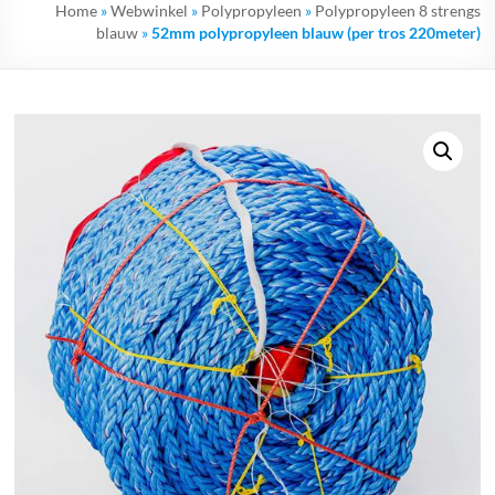
Home
»
Webwinkel
»
Polypropyleen
»
Polypropyleen 8 strengs
blauw
»
52mm polypropyleen blauw (per tros 220meter)