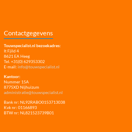
Contactgegevens
Touwspecialist.nl bezoekadres:
It Fjild 4
8621 EA Heeg
Tel. +31(0) 629353302
E-mail:
info@touwspecialist.nl
Kantoor:
Nummer 15A
8775XD Nijhuizum
administratie@touwspecialist.nl
Bank nr: NL92RABO0153713038
Kvk nr: 01166893
BTW nr: NL821523739B01