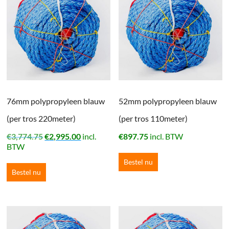
76mm polypropyleen blauw
52mm polypropyleen blauw
(per tros 220meter)
(per tros 110meter)
Oorspronkelijke
Huidige
€
3,774.75
€
2,995.00
incl.
€
897.75
incl. BTW
prijs
prijs
BTW
was:
is:
Bestel nu
€3,774.75.
€2,995.00.
Bestel nu