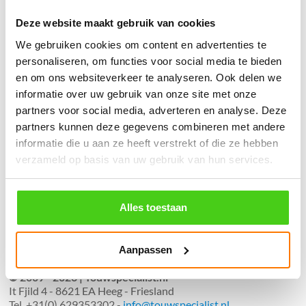
Geen producten in de winkelwagen.
Deze website maakt gebruik van cookies
We gebruiken cookies om content en advertenties te
֍ Groot aanbod & scherpe prijzen!
personaliseren, om functies voor social media te bieden
֍ Deskundig advies en gratis proefstukjes.
en om ons websiteverkeer te analyseren. Ook delen we
informatie over uw gebruik van onze site met onze
֍ Verzending in Nederland, België en Duitsland.
partners voor social media, adverteren en analyse. Deze
partners kunnen deze gegevens combineren met andere
informatie die u aan ze heeft verstrekt of die ze hebben
verzameld op basis van uw gebruik van hun services.
Verzendkosten €5,45, boven €70,- gratis verstuurd
(* gewicht onder 32kg). Binnen 24 uur verstuurd.
Alles toestaan
Aantal meters worden geleverd aan een stuk.
Specifieke wensen (meerdere lengten) kunt u aangeven bij het
invulveld "Bestelnotities (optioneel)".
Aanpassen
© 2009 - 2026 | Touwspecialist.nl
It Fjild 4 - 8621 EA Heeg - Friesland
Tel. +31(0) 629353302 -
info@touwspecialist.nl