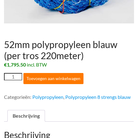
52mm polypropyleen blauw
(per tros 220meter)
€
1,795.50
incl. BTW
52mm
Toevoegen aan winkelwagen
polypropyleen
blauw
(per
Categorieën:
Polypropyleen
,
Polypropyleen 8 strengs blauw
tros
220meter)
aantal
Beschrijving
Beschrijving