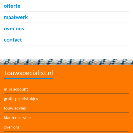
offerte
maatwerk
over ons
contact
Touwspecialist.nl
mijn account
gratis proefstukjes
touw advies
klantenservice
over ons