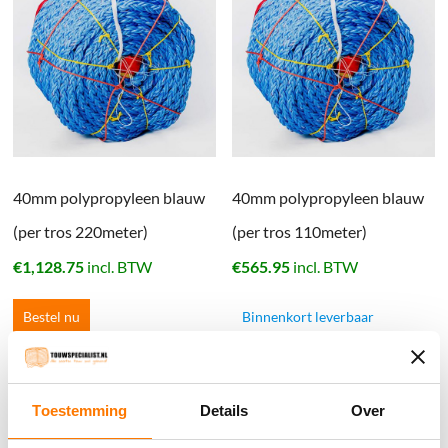
40mm polypropyleen blauw
40mm polypropyleen blauw
(per tros 220meter)
(per tros 110meter)
€
1,128.75
incl. BTW
€
565.95
incl. BTW
Bestel nu
Binnenkort leverbaar
Winkelwagen
Toestemming
Details
Over