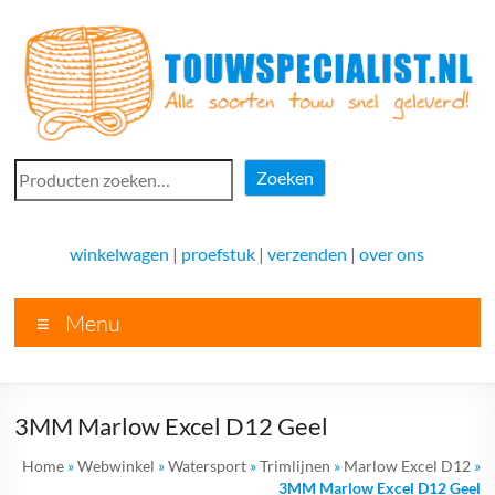
Ga
naar
de
inhoud
Touwspecialist.nl
Zoeken
Zoeken
Touwspecialist.nl,
het
winkelwagen
|
proefstuk
|
verzenden
|
over ons
adres
voor
Menu
vele
soorten
touw
en
3MM Marlow Excel D12 Geel
goed
advies!
Home
»
Webwinkel
»
Watersport
»
Trimlijnen
»
Marlow Excel D12
»
3MM Marlow Excel D12 Geel