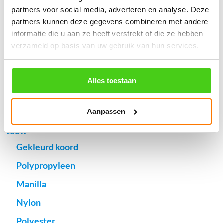
(* gewicht onder 32kg). Binnen 24 uur verstuurd.
partners voor social media, adverteren en analyse. Deze
Aantal meters worden geleverd aan een stuk.
partners kunnen deze gegevens combineren met andere
Specifieke wensen (meerdere lengten) kunt u aangeven bij het
informatie die u aan ze heeft verstrekt of die ze hebben
invulveld "Bestelnotities (optioneel)".
verzameld op basis van uw gebruik van hun services.
© 2009 - 2026 | Touwspecialist.nl
It Fjild 4 - 8621 EA Heeg - Friesland
Tel. +31(0) 629353302 -
info@touwspecialist.nl
Alles toestaan
home
Aanpassen
touw
Gekleurd koord
Polypropyleen
Manilla
Nylon
Polyester