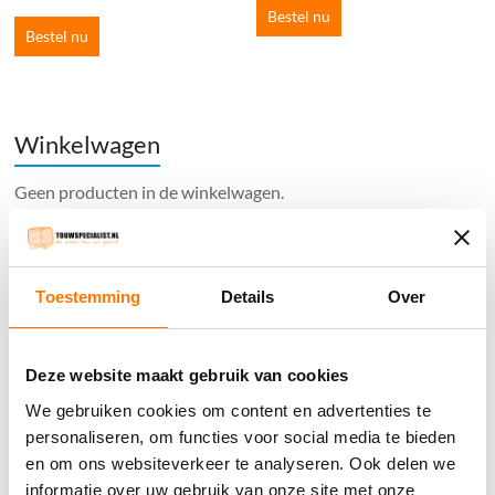
Bestel nu
Bestel nu
Winkelwagen
Geen producten in de winkelwagen.
֍ Groot aanbod & scherpe prijzen!
Toestemming
Details
Over
֍ Deskundig advies en gratis proefstukjes.
֍ Verzending in Nederland, België en Duitsland.
Deze website maakt gebruik van cookies
We gebruiken cookies om content en advertenties te
personaliseren, om functies voor social media te bieden
en om ons websiteverkeer te analyseren. Ook delen we
Verzendkosten €5,45, boven €70,- gratis verstuurd
informatie over uw gebruik van onze site met onze