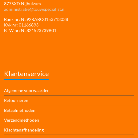
8775XD Nijhuizum
administratie@touwspecialist.nl
Bank nr: NL92RABO0153713038
Kvk nr: 01166893
BTW nr: NL821523739B01
Klantenservice
Algemene voorwaarden
Retourneren
Betaalmethoden
Verzendmethoden
Klachtenafhandeling