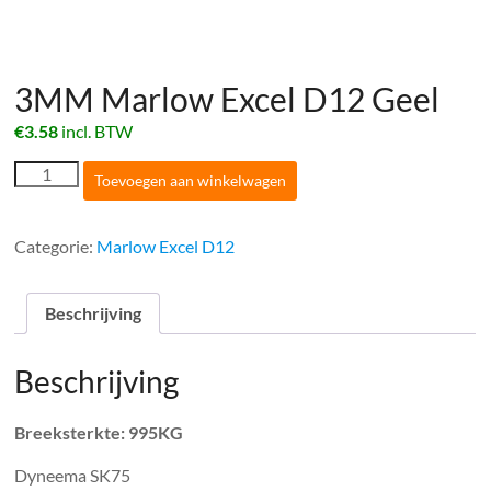
3MM Marlow Excel D12 Geel
€
3.58
incl. BTW
3MM
Toevoegen aan winkelwagen
Marlow
Excel
D12
Categorie:
Marlow Excel D12
Geel
aantal
Beschrijving
Beschrijving
Breeksterkte: 995KG
Dyneema SK75