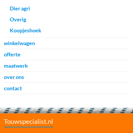
Dier agri
Overig
Koopjeshoek
winkelwagen
offerte
maatwerk
over ons
contact
Touwspecialist.nl