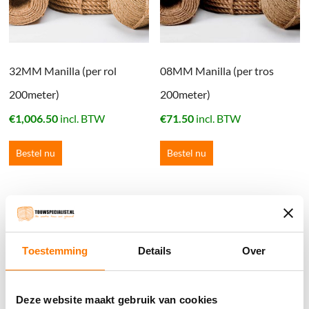
32MM Manilla (per rol
08MM Manilla (per tros
200meter)
200meter)
€
1,006.50
incl. BTW
€
71.50
incl. BTW
Bestel nu
Bestel nu
Winkelwagen
Geen producten in de winkelwagen.
Toestemming
Details
Over
֍ Groot aanbod & scherpe prijzen!
Deze website maakt gebruik van cookies