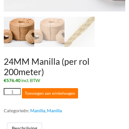
24MM Manilla (per rol
200meter)
€
576.40
incl. BTW
24MM
Toevoegen aan winkelwagen
Manilla
(per
rol
Categorieën:
Manilla
,
Manilla
200meter)
aantal
Beschrijving