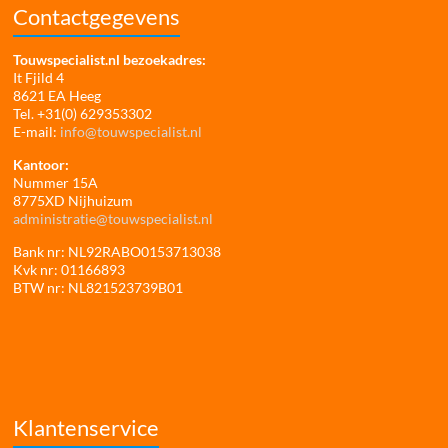
Contactgegevens
Touwspecialist.nl bezoekadres:
It Fjild 4
8621 EA Heeg
Tel. +31(0) 629353302
E-mail:
info@touwspecialist.nl
Kantoor:
Nummer 15A
8775XD Nijhuizum
administratie@touwspecialist.nl
Bank nr: NL92RABO0153713038
Kvk nr: 01166893
BTW nr: NL821523739B01
Klantenservice