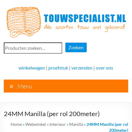
Ga
naar
de
inhoud
Touwspecialist.nl
Zoeken
Zoeken
Touwspecialist.nl,
het
winkelwagen
|
proefstuk
|
verzenden
|
over ons
adres
voor
Menu
vele
soorten
touw
en
24MM Manilla (per rol 200meter)
goed
advies!
Home
»
Webwinkel
»
Interieur
»
Manilla
»
24MM Manilla (per rol
200meter)