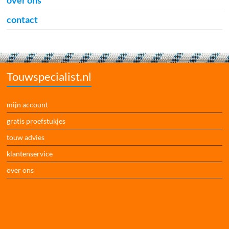
over ons
contact
Touwspecialist.nl
mijn account
gratis proefstukjes
touw advies
klantenservice
over ons