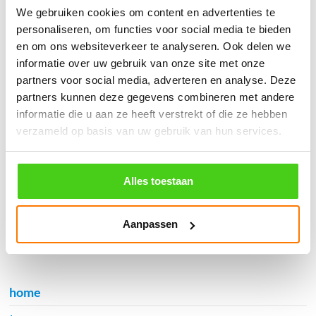
֍ Deskundig advies en gratis proefstukjes.
We gebruiken cookies om content en advertenties te
personaliseren, om functies voor social media te bieden
֍ Verzending in Nederland, België en Duitsland.
en om ons websiteverkeer te analyseren. Ook delen we
informatie over uw gebruik van onze site met onze
partners voor social media, adverteren en analyse. Deze
partners kunnen deze gegevens combineren met andere
informatie die u aan ze heeft verstrekt of die ze hebben
Verzendkosten €5,45, boven €70,- gratis verstuurd
verzameld op basis van uw gebruik van hun services.
(* gewicht onder 32kg). Binnen 24 uur verstuurd.
Aantal meters worden geleverd aan een stuk.
Specifieke wensen (meerdere lengten) kunt u aangeven bij het
Alles toestaan
invulveld "Bestelnotities (optioneel)".
© 2009 - 2026 | Touwspecialist.nl
Aanpassen
It Fjild 4 - 8621 EA Heeg - Friesland
Tel. +31(0) 629353302 -
info@touwspecialist.nl
home